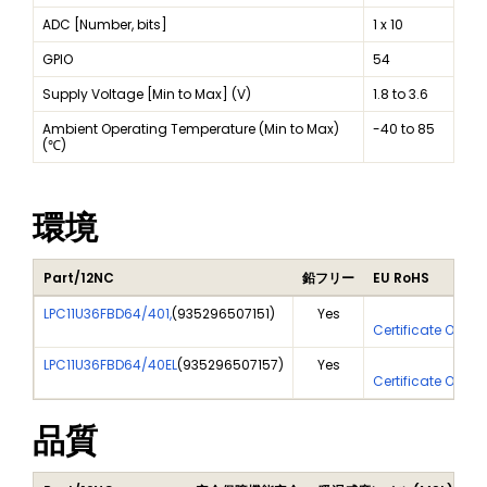
ADC [Number, bits]
1 x 10
GPIO
54
Supply Voltage [Min to Max] (V)
1.8 to 3.6
Ambient Operating Temperature (Min to Max)
-40 to 85
(℃)
環境
Part/12NC
鉛フリー
EU RoHS
LPC11U36FBD64/401,
(
935296507151
)
Yes
Yes
Certificate Of An
LPC11U36FBD64/40EL
(
935296507157
)
Yes
Yes
Certificate Of An
品質