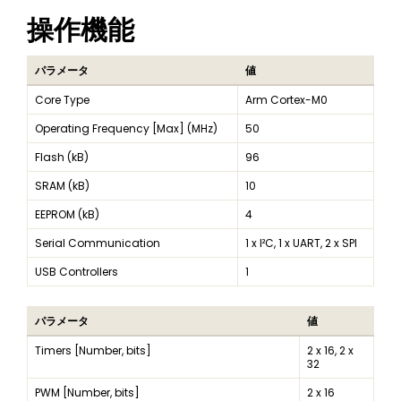
操作機能
パラメータ
値
Core Type
Arm Cortex-M0
Operating Frequency [Max] (MHz)
50
Flash (kB)
96
SRAM (kB)
10
EEPROM (kB)
4
Serial Communication
1 x I²C, 1 x UART, 2 x SPI
USB Controllers
1
パラメータ
値
Timers [Number, bits]
2 x 16, 2 x
32
PWM [Number, bits]
2 x 16