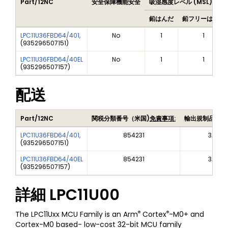
Part/12NC
安全保障機能安全
吸湿感度レベル (MSL)
鉛はんだ
鉛フリーはんだ
LPC11U36FBD64/401,
No
1
1
(
935296507151
)
LPC11U36FBD64/40EL
No
1
1
(
935296507157
)
配送
Part/12NC
関税分類番号（米国)
免責事項:
輸出規制品目番
LPC11U36FBD64/401,
854231
3A991
(
935296507151
)
LPC11U36FBD64/40EL
854231
3A991
(
935296507157
)
詳細
LPC11U00
®
®
The LPC11Uxx MCU Family is an Arm
Cortex
-M0+ and
Cortex-M0 based- low-cost 32-bit MCU family