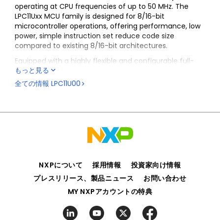
operating at CPU frequencies of up to 50 MHz. The
LPC11Uxx MCU family is designed for 8/16-bit
microcontroller operations, offering performance, low
power, simple instruction set reduce code size
compared to existing 8/16-bit architectures.
Equipped with a highly flexible and configurable full-
もっと見る
speed USB 2.0 device controller, the LPC11Uxx family
brings design flexibility and seamless integration to
全ての情報
LPC11U00
today’s demanding connectivity solutions. The
peripheral complement of the LPC11Uxx family includes
up to 256KB of flash memory, up to 32 KB of SRAM, up
to two I2C-bus interfaces, up to five USARTs, up to two
SSP, PWM/timer subsystem with up to six configurable
multi-purpose timers, an Analog to Digital Converter,
and up to 80 general purpose I/O pins.
NXPについて
採用情報
投資家向け情報
プレスリリース、製品ニュース
お問い合わせ
MY NXPアカウントの特典