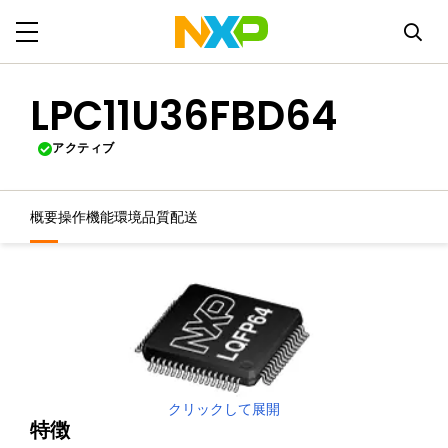
LPC11U36FBD64
アクティブ
概要
操作機能
環境
品質
配送
クリックして展開
特徴