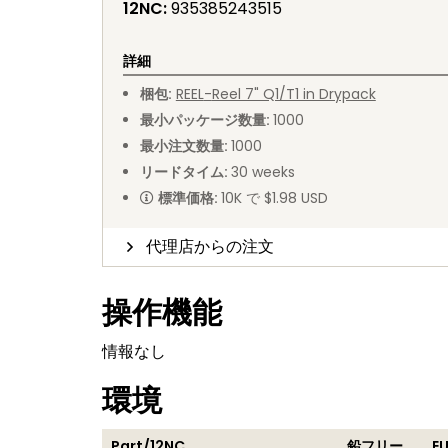
12NC
:
935385243515
詳細
梱包
:
REEL
-
Reel 7" Q1/T1 in Drypack
最小パッケージ数量
:
1000
最小注文数量
:
1000
リードタイム
:
30
weeks
標準価格
:
10K で $1.98 USD
代理店からの注文
操作機能
情報なし
環境
Part/12NC
鉛フリー
E