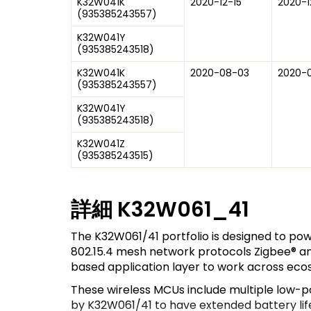
K32W041K
2020-12-15
2020-1
(
935385243557
)
K32W041Y
(
935385243518
)
K32W041K
2020-08-03
2020-
(
935385243557
)
K32W041Y
(
935385243518
)
K32W041Z
(
935385243515
)
詳細
K32W061_41
The K32W061/41 portfolio is designed to pow
802.15.4 mesh network protocols Zigbee® and
based application layer to work across ecos
These wireless MCUs include multiple low-
by K32W061/41 to have extended battery life