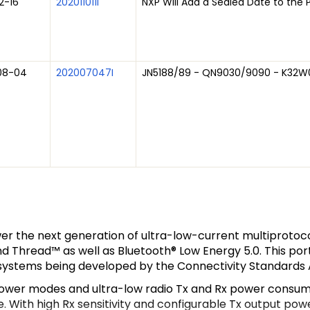
2-16
202011011I
NXP Will Add a Sealed Date to the 
08-04
202007047I
JN5188/89 - QN9030/9090 - K32W0
er the next generation of ultra-low-current multiprotocol
 Thread™ as well as Bluetooth® Low Energy 5.0. This portf
ystems being developed by the Connectivity Standards Al
power modes and ultra-low radio Tx and Rx power consu
. With high Rx sensitivity and configurable Tx output pow