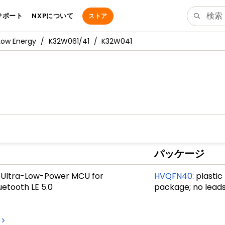
サポート
NXPについて
ストア
Low Energy
K32W061/41
K32W041
パッケージ
 Ultra-Low-Power MCU for
HVQFN40
:
plastic
uetooth LE 5.0
package; no leads
1