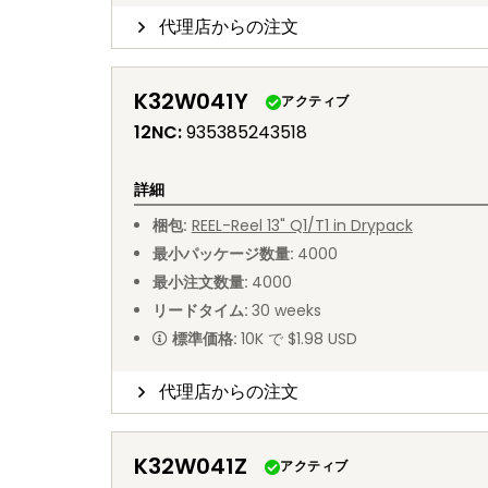
代理店からの注文
K32W041Y
アクティブ
12NC
:
935385243518
詳細
梱包
:
REEL
-
Reel 13" Q1/T1 in Drypack
最小パッケージ数量
:
4000
最小注文数量
:
4000
リードタイム
:
30
weeks
標準価格
:
10K で $1.98 USD
代理店からの注文
K32W041Z
アクティブ