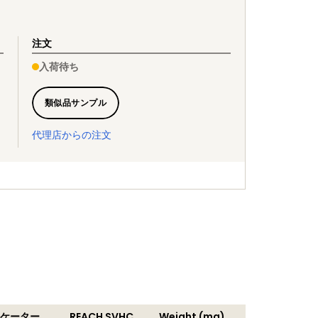
注文
入荷待ち
類似品サンプル
代理店からの注文
ジケーター
REACH SVHC
Weight (mg)