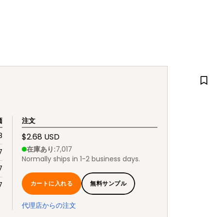
価
注文
8
$2.68 USD
在庫あり
:
7,017
7
Normally ships in 1-2 business days.
7
カートに入れる
無料サンプル
7
代理店からの注文