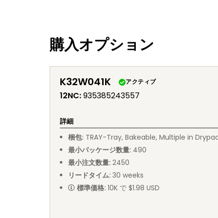
購入オプション
K32W041K
アクティブ
12NC
:
935385243557
詳細
梱包
:
TRAY
-
Tray, Bakeable, Multiple in Drypa
最小パッケージ数量
:
490
最小注文数量
:
2450
リードタイム
:
30
weeks
標準価格
:
10K で $1.98 USD