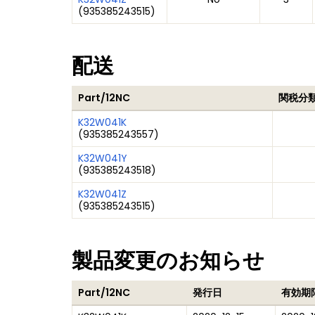
(
935385243515
)
配送
Part/12NC
関税分
K32W041K
(
935385243557
)
K32W041Y
(
935385243518
)
K32W041Z
(
935385243515
)
製品変更のお知らせ
Part/12NC
発行日
有効期