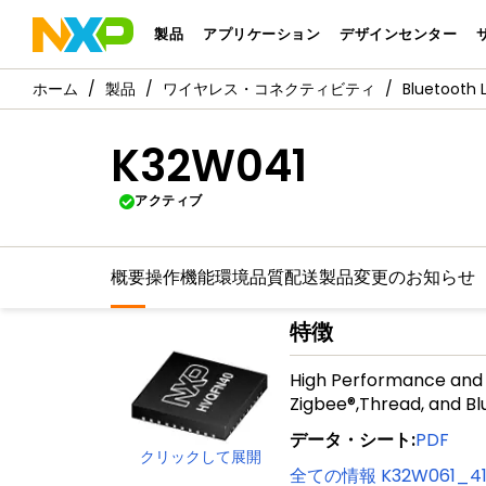
製品
アプリケーション
デザインセンター
製品
ワイヤレス・コネクティビティ
Bluetooth 
K32W041
アクティブ
概要
操作機能
環境
品質
配送
製品変更のお知らせ
特徴
High Performance and
Zigbee®,Thread, and Bl
データ・シート
:
PDF
クリックして展開
全ての情報
K32W061_4