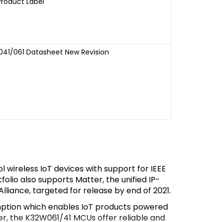
Product Label
41/061 Datasheet New Revision
 wireless IoT devices with support for IEEE
olio also supports Matter, the unified IP-
liance, targeted for release by end of 2021.
mption which enables IoT products powered
er, the K32W061/41 MCUs offer reliable and