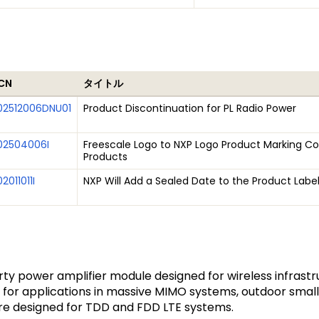
CN
タイトル
02512006DNU01
Product Discontinuation for PL Radio Power
02504006I
Freescale Logo to NXP Logo Product Marking Co
Products
2011011I
NXP Will Add a Sealed Date to the Product Labe
rty power amplifier module designed for wireless infrast
l for applications in massive MIMO systems, outdoor smal
re designed for TDD and FDD LTE systems.