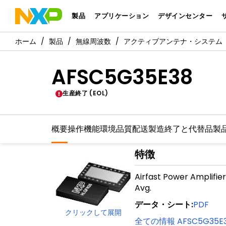
製品
アプリケーション
デザインセンター
製品
無線周波数
アクティブアンテナ・システム
AFSC5G35E38
生産終了 (EOL)
概要
操作機能
環境
品質
配送
製造終了と代替品
製
特徴
Airfast Power Amplifie
Avg.
データ・シート
:
PDF
クリックして展開
全ての情報
AFSC5G35E