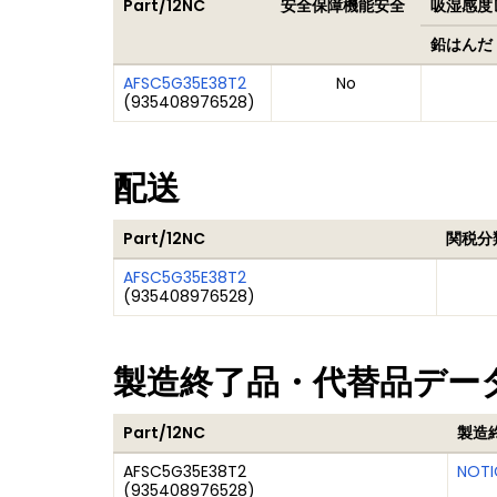
Part/12NC
安全保障機能安全
吸湿感度レ
鉛はんだ
AFSC5G35E38T2
No
(
935408976528
)
配送
Part/12NC
関税分
AFSC5G35E38T2
(
935408976528
)
製造終了品・代替品デー
Part/12NC
製造
AFSC5G35E38T2
NOTI
(
935408976528
)