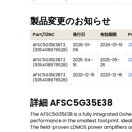
製品変更のお知らせ
Part/12NC
発行日
有効期限
P
AFSC5G35E38T2
2026-01-
2026-01-10
2
(
935408976528
)
09
AFSC5G35E38T2
2025-04-
2025-05-
2
(
935408976528
)
16
26
AFSC5G35E38T2
2020-12-15
2020-12-16
20
(
935408976528
)
詳細
AFSC5G35E38
The AFSC5G35E38 is a fully integrated Dohe
performance in the smallest footprint. Idea
The field-proven LDMOS power amplifiers a