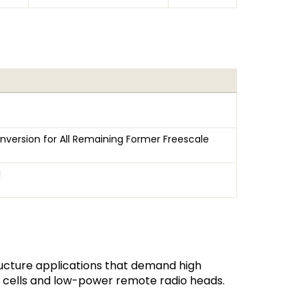
nversion for All Remaining Former Freescale
l
ructure applications that demand high
l cells and low-power remote radio heads.