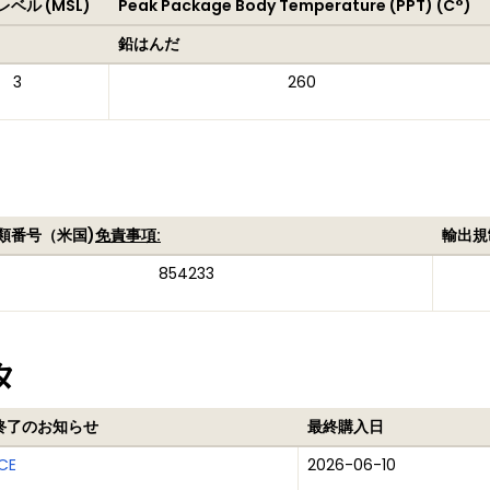
ベル (MSL)
Peak Package Body Temperature (PPT) (C°)
鉛はんだ
3
260
類番号（米国)
免責事項:
輸出規
854233
タ
終了のお知らせ
最終購入日
CE
2026-06-10