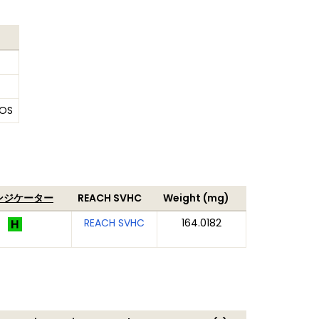
OS
ンジケーター
REACH SVHC
Weight (mg)
REACH SVHC
164.0182