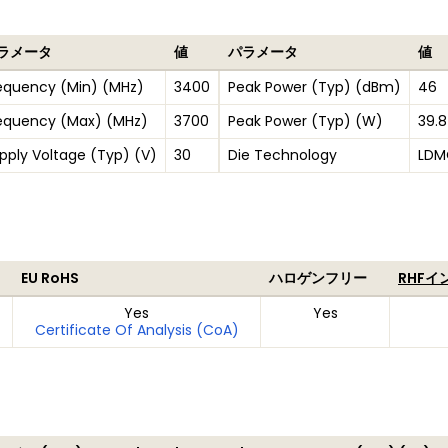
ラメータ
値
パラメータ
値
equency (Min) (MHz)
3400
Peak Power (Typ) (dBm)
46
equency (Max) (MHz)
3700
Peak Power (Typ) (W)
39.8
pply Voltage (Typ) (V)
30
Die Technology
LDM
EU RoHS
ハロゲンフリー
RHFイ
Yes
Yes
Certificate Of Analysis (CoA)