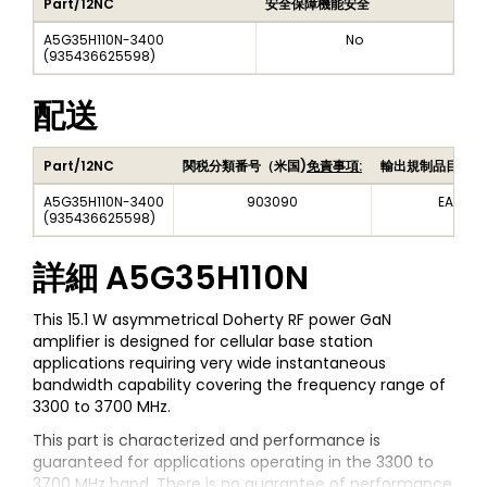
Part/12NC
安全保障機能安全
A5G35H110N-3400
No
(
935436625598
)
配送
Part/12NC
関税分類番号（米国)
免責事項:
輸出規制品目番号
A5G35H110N-3400
903090
EAR99
(
935436625598
)
詳細
A5G35H110N
This 15.1 W asymmetrical Doherty RF power GaN
amplifier is designed for cellular base station
applications requiring very wide instantaneous
bandwidth capability covering the frequency range of
3300 to 3700 MHz.
This part is characterized and performance is
guaranteed for applications operating in the 3300 to
3700 MHz band. There is no guarantee of performance