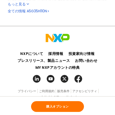
もっと見る
when this part is used in applications designed outside
of these frequencies.
全ての情報
A5G35H110N
NXPについて
採用情報
投資家向け情報
プレスリリース、製品ニュース
お問い合わせ
MY NXPアカウントの特典
プライバシー
ご利用規約
販売条件
アクセシビリティ
webサイトのフィードバック
購入オプション
©2006-2026 NXP Semiconductors. All rights reserved.