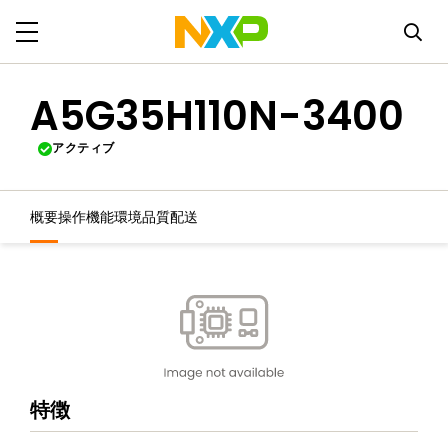
A5G35H110N-3400
アクティブ
概要
操作機能
環境
品質
配送
特徴