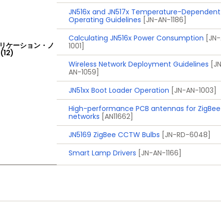
JN516x and JN517x Temperature-Dependent
Operating Guidelines
[JN-AN-1186]
Calculating JN516x Power Consumption
[JN
リケーション・ノ
1001]
(12)
Wireless Network Deployment Guidelines
[J
AN-1059]
JN51xx Boot Loader Operation
[JN-AN-1003]
High-performance PCB antennas for ZigBee
networks
[AN11662]
JN5169 ZigBee CCTW Bulbs
[JN-RD-6048]
Smart Lamp Drivers
[JN-AN-1166]