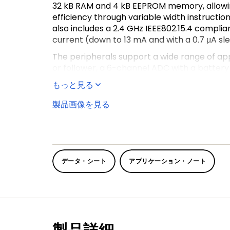
32 kB RAM and 4 kB EEPROM memory, allowin
efficiency through variable width instructi
also includes a 2.4 GHz IEEE802.15.4 compli
current (down to 13 mA and with a 0.7 μA sle
The peripherals support a wide range of ap
or follower
, a 6-channel ADC with a battery
alternatively a 40-key capacitive touch pad
もっと見る
For support documentation, please click
he
製品画像を見る
データ・シート
アプリケーション・ノート