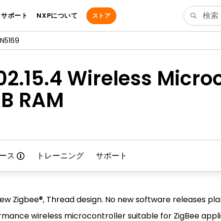
サポート
NXPについて
ストア
JN5169
2.15.4 Wireless Microc
 KB RAM
ース
トレーニング
サポート
new Zigbee®, Thread design. No new software releases pl
rmance wireless microcontroller suitable for ZigBee appli