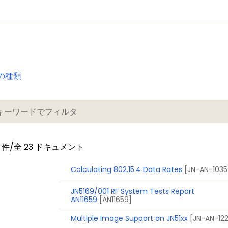
の種類
件/全 23 ドキュメント
Calculating 802.15.4 Data Rates
[JN-AN-1035
JN5169/001 RF System Tests Report
AN11659
[AN11659]
Multiple Image Support on JN51xx
[JN-AN-12