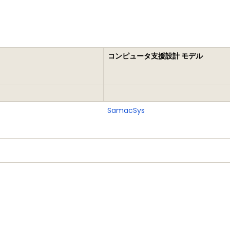
コンピュータ支援設計 モデル
SamacSys