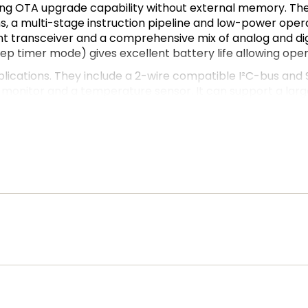
g OTA upgrade capability without external memory. The 
ons, a multi-stage instruction pipeline and low-power ope
ant transceiver and a comprehensive mix of analog and dig
ep timer mode) gives excellent battery life allowing opera
plications. They include a 2-wire compatible I²C-bus and
 monitor and a temperature sensor. It can support a large
.
re
.