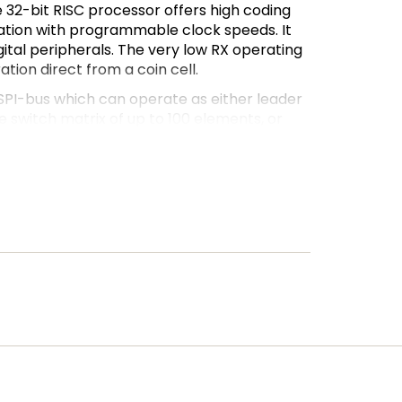
32-bit RISC processor offers high coding
ration with programmable clock speeds. It
ital peripherals. The very low RX operating
tion direct from a coin cell.
 SPI-bus which can operate as either
leader
 switch matrix of up to 100 elements, or