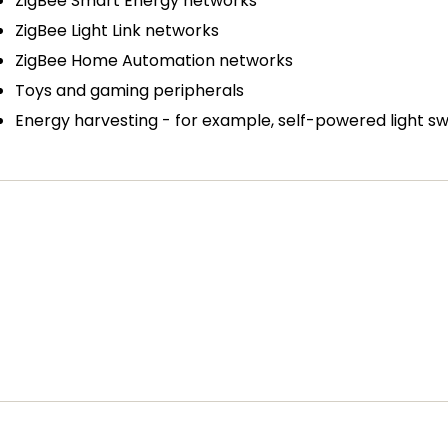
ZigBee Smart Energy networks
ZigBee Light Link networks
ZigBee Home Automation networks
Toys and gaming peripherals
Energy harvesting - for example, self-powered light sw