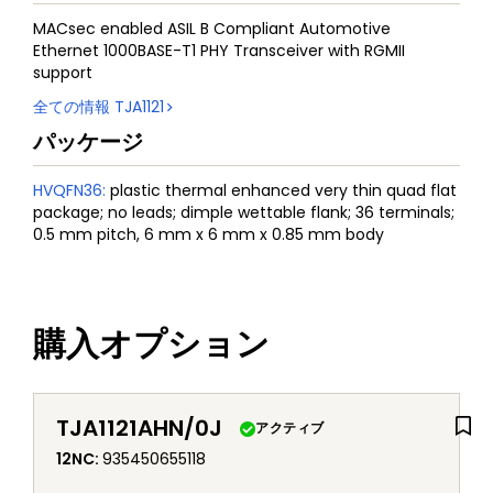
MACsec enabled ASIL B Compliant Automotive
Ethernet 1000BASE-T1 PHY Transceiver with RGMII
support
全ての情報
TJA1121
パッケージ
HVQFN36
:
plastic thermal enhanced very thin quad flat
package; no leads; dimple wettable flank; 36 terminals;
0.5 mm pitch, 6 mm x 6 mm x 0.85 mm body
購入オプション
TJA1121AHN/0J
アクティブ
12NC
:
935450655118