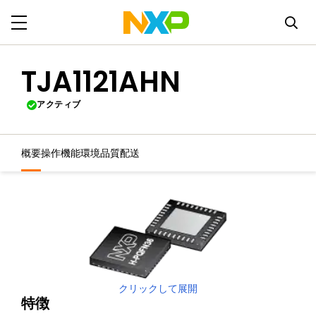
TJA1121AHN
アクティブ
概要
操作機能
環境
品質
配送
クリックして展開
特徴