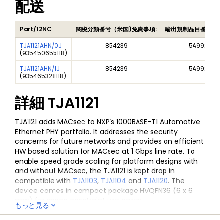
配送
Part/12NC
関税分類番号（米国)
免責事項:
輸出規制品目番号（
TJA1121AHN/0J
854239
5A992C
(
935450655118
)
TJA1121AHN/1J
854239
5A992C
(
935465328118
)
詳細
TJA1121
TJA1121 adds MACsec to NXP’s 1000BASE-T1 Automotive
Ethernet PHY portfolio. It addresses the security
concerns for future networks and provides an efficient
HW based solution for MACsec at 1 Gbps line rate. To
enable speed grade scaling for platform designs with
and without MACsec, the TJA1121 is kept drop in
compatible with
TJA1103
,
TJA1104
and
TJA1120
. The
device comes in compact package HVQFN36 (6 x 6
mm) for space constraint use cases.
もっと見る
TJA1121 complies with all state-of-the-art
全ての情報
TJA1121