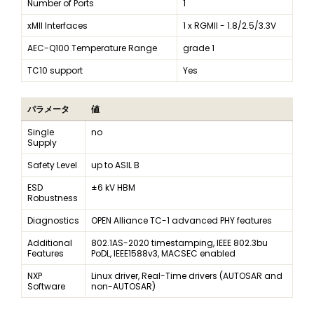
Number of Ports
1
xMII Interfaces
1 x RGMII - 1.8/2.5/3.3V
AEC-Q100 Temperature Range
grade 1
TC10 support
Yes
パラメータ
値
Single
no
Supply
Safety Level
up to ASIL B
ESD
±6 kV HBM
Robustness
Diagnostics
OPEN Alliance TC-1 advanced PHY features
Additional
802.1AS-2020 timestamping, IEEE 802.3bu
Features
PoDL, IEEE1588v3, MACSEC enabled
NXP
Linux driver, Real-Time drivers (AUTOSAR and
Software
non-AUTOSAR)