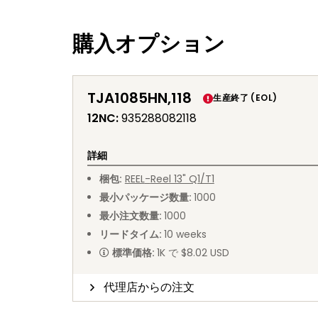
購入オプション
TJA1085HN,118
生産終了 (EOL)
12NC
:
935288082118
詳細
梱包
:
REEL
-
Reel 13" Q1/T1
最小パッケージ数量
:
1000
最小注文数量
:
1000
リードタイム
:
10
weeks
標準価格
:
1K で $8.02 USD
代理店からの注文