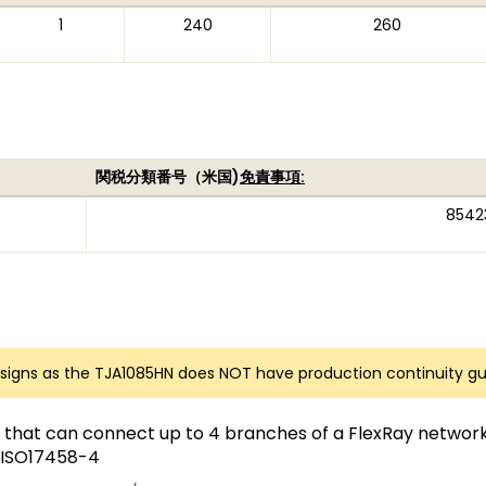
1
240
260
関税分類番号（米国)
免責事項:
8542
igns as the TJA1085HN does NOT have production continuity gu
r that can connect up to 4 branches of a FlexRay network
1/ISO17458-4