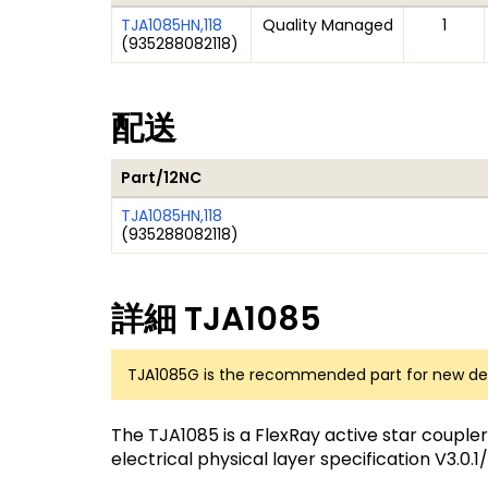
TJA1085HN,118
Quality Managed
1
(
935288082118
)
配送
Part/12NC
TJA1085HN,118
(
935288082118
)
詳細
TJA1085
TJA1085G
is the recommended part for new des
The TJA1085 is a FlexRay active star couple
electrical physical layer specification V3.0.