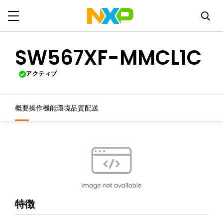
SW567XF-MMCL1C
アクティブ
概要
操作機能
環境
品質
配送
特徴