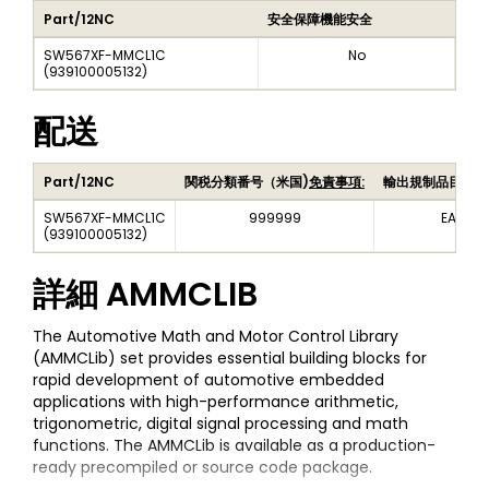
Part/12NC
安全保障機能安全
SW567XF-MMCL1C
No
(
939100005132
)
配送
Part/12NC
関税分類番号（米国)
免責事項:
輸出規制品目番号
SW567XF-MMCL1C
999999
EAR99
(
939100005132
)
詳細
AMMCLIB
The Automotive Math and Motor Control Library
(AMMCLib) set provides essential building blocks for
rapid development of automotive embedded
applications with high-performance arithmetic,
trigonometric, digital signal processing and math
functions. The AMMCLib is available as a production-
ready precompiled or source code package.