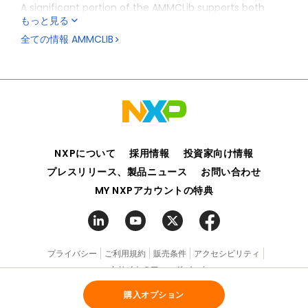
A significant portion of the AMMCLib supports both
もっと見る
sensor-based and sensorless motor control
applications; it also assists with fixed-point fractional
全ての情報
AMMCLIB
16/32-bit and single-precision floating-point
®
arithmetic. All AMMCLib functions come with MATLAB
®
and Simulink
bit-accurate models for model-based
design, simulation and code generation supporting
®
Embedded Coder
.
NXPについて
採用情報
投資家向け情報
プレスリリース、製品ニュース
お問い合わせ
MY NXPアカウントの特典
プライバシー
ご利用規約
販売条件
アクセシビリティ
webサイトのフィードバック
購入オプション
©2006-2026 NXP Semiconductors. All rights reserved.