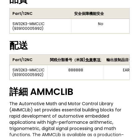
Part/12NC
安全保障機能安全
SW32K3-MMCL1C
No
(
939100005992
)
配送
Part/12NC
関税分類番号（米国)
免責事項:
輸出規制品目番号
SW32K3-MMCL1C
888888
EAR99
(
939100005992
)
詳細
AMMCLIB
The Automotive Math and Motor Control Library
(AMMCLib) set provides essential building blocks for
rapid development of automotive embedded
applications with high-performance arithmetic,
trigonometric, digital signal processing and math
functions. The AMMCLib is available as a production-