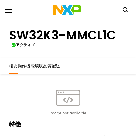
SW32K3-MMCL1C
アクティブ
概要
操作機能
環境
品質
配送
特徴