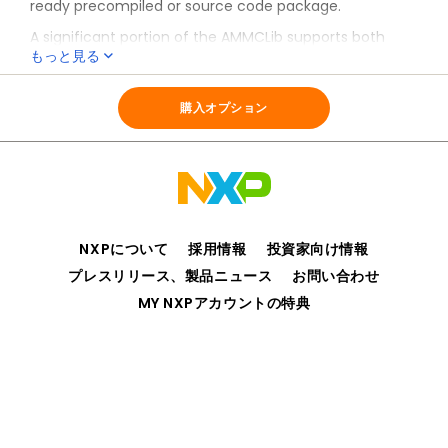
ready precompiled or source code package.
A significant portion of the AMMCLib supports both
もっと見る
sensor-based and sensorless motor control
applications; it also assists with fixed-point fractional
全ての情報
AMMCLIB
16/32-bit and single-precision floating-point
購入オプション
®
arithmetic. All AMMCLib functions come with MATLAB
®
and Simulink
bit-accurate models for model-based
design, simulation and code generation supporting
®
Embedded Coder
.
NXPについて
採用情報
投資家向け情報
プレスリリース、製品ニュース
お問い合わせ
MY NXPアカウントの特典
プライバシー
ご利用規約
販売条件
アクセシビリティ
webサイトのフィードバック