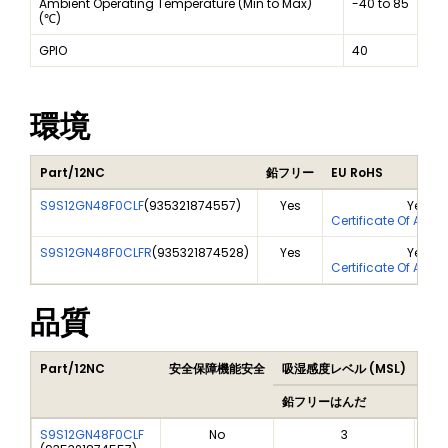
Ambient Operating Temperature (Min to Max)
-40 to 85
(℃)
GPIO
40
環境
Part/12NC
鉛フリー
EU RoHS
S9S12GN48F0CLF
(
935321874557
)
Yes
Yes
Certificate Of Anal
S9S12GN48F0CLFR
(
935321874528
)
Yes
Yes
Certificate Of Anal
品質
Part/12NC
安全保障機能安全
吸湿感度レベル (MSL)
Pea
鉛フリーはんだ
鉛フ
S9S12GN48F0CLF
No
3