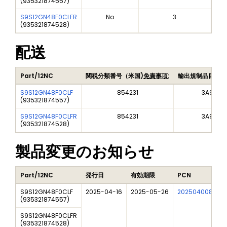
(
935321874557
)
S9S12GN48F0CLFR
No
3
(
935321874528
)
配送
Part/12NC
関税分類番号（米国)
免責事項:
輸出規制品目番号
S9S12GN48F0CLF
854231
3A991A2
(
935321874557
)
S9S12GN48F0CLFR
854231
3A991A2
(
935321874528
)
製品変更のお知らせ
Part/12NC
発行日
有効期限
PCN
S9S12GN48F0CLF
2025-04-16
2025-05-26
202504008I
F
(
935321874557
)
S9S12GN48F0CLFR
(
935321874528
)