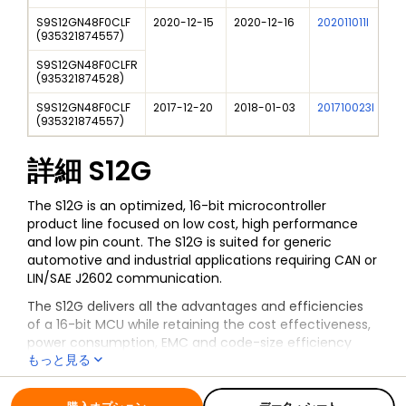
S9S12GN48F0CLF
2020-12-15
2020-12-16
202011011I
N
(
935321874557
)
S9S12GN48F0CLFR
(
935321874528
)
S9S12GN48F0CLF
2017-12-20
2018-01-03
201710023I
N
(
935321874557
)
詳細
S12G
The S12G is an optimized, 16-bit microcontroller
product line focused on low cost, high performance
and low pin count. The S12G is suited for generic
automotive and industrial applications requiring CAN or
LIN/SAE J2602 communication.
The S12G delivers all the advantages and efficiencies
of a 16-bit MCU while retaining the cost effectiveness,
power consumption, EMC and code-size efficiency
もっと見る
advantages currently enjoyed by users of our existing
8-bit and 16-bit MCU families.
全ての情報
S12G