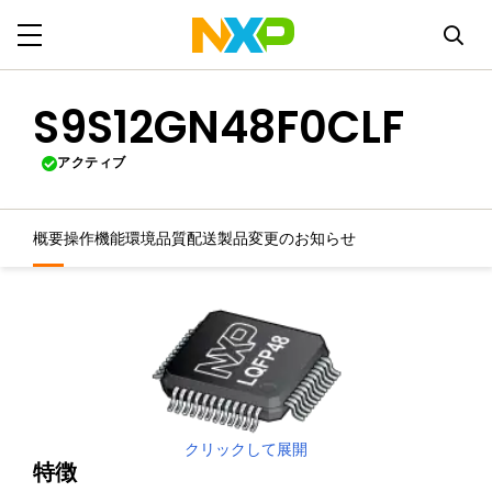
S9S12GN48F0CLF
アクティブ
概要
操作機能
環境
品質
配送
製品変更のお知らせ
クリックして展開
特徴