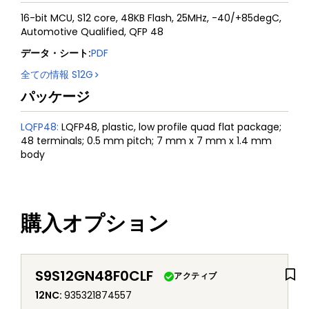
16-bit MCU, S12 core, 48KB Flash, 25MHz, -40/+85degC,
Automotive Qualified, QFP 48
データ・シート
:
PDF
全ての情報
S12G
パッケージ
LQFP48
:
LQFP48, plastic, low profile quad flat package;
48 terminals; 0.5 mm pitch; 7 mm x 7 mm x 1.4 mm
body
購入オプション
S9S12GN48F0CLF
アクティブ
12NC
:
935321874557