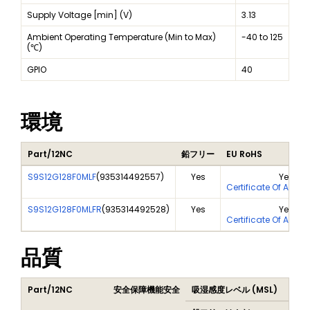
Supply Voltage [min] (V)
3.13
Ambient Operating Temperature (Min to Max)
-40 to 125
(℃)
GPIO
40
環境
Part/12NC
鉛フリー
EU RoHS
S9S12G128F0MLF
(
935314492557
)
Yes
Yes
Certificate Of Analy
S9S12G128F0MLFR
(
935314492528
)
Yes
Yes
Certificate Of Analy
品質
Part/12NC
安全保障機能安全
吸湿感度レベル (MSL)
Peak