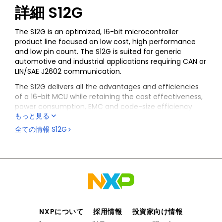
詳細
S12G
The S12G is an optimized, 16-bit microcontroller
product line focused on low cost, high performance
and low pin count. The S12G is suited for generic
automotive and industrial applications requiring CAN or
LIN/SAE J2602 communication.
The S12G delivers all the advantages and efficiencies
of a 16-bit MCU while retaining the cost effectiveness,
power consumption, EMC and code-size efficiency
もっと見る
advantages currently enjoyed by users of our existing
8-bit and 16-bit MCU families.
全ての情報
S12G
NXPについて
採用情報
投資家向け情報