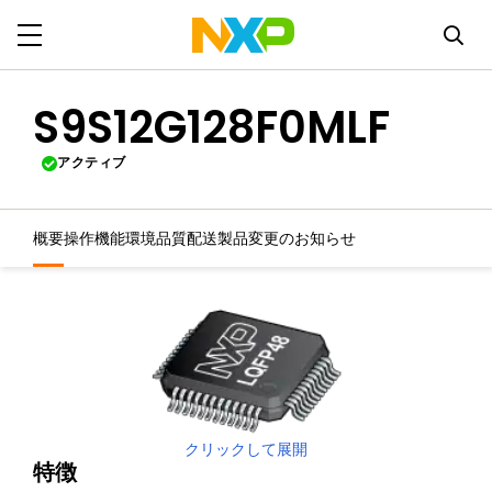
S9S12G128F0MLF
アクティブ
概要
操作機能
環境
品質
配送
製品変更のお知らせ
クリックして展開
特徴