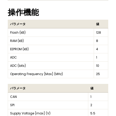
操作機能
パラメータ
値
Flash (kB)
128
RAM (kB)
8
EEPROM (kB)
4
ADC
1
ADC (bits)
10
Operating Frequency [Max] (MHz)
25
パラメータ
値
CAN
1
SPI
2
Supply Voltage [max] (V)
5.5