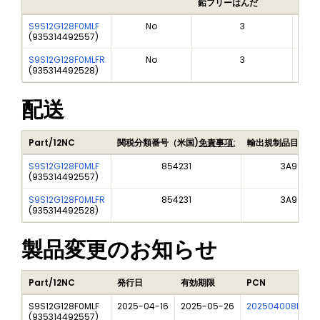
鉛フリーはんだ
鉛フ
S9S12G128F0MLF
No
3
(
935314492557
)
S9S12G128F0MLFR
No
3
(
935314492528
)
配送
Part/12NC
関税分類番号（米国)
免責事項:
輸出規制品目番号
S9S12G128F0MLF
854231
3A991A2
(
935314492557
)
S9S12G128F0MLFR
854231
3A991A2
(
935314492528
)
製品変更のお知らせ
Part/12NC
発行日
有効期限
PCN
S9S12G128F0MLF
2025-04-16
2025-05-26
202504008I
F
(
935314492557
)