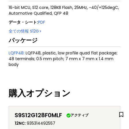
16-bit MCU, S12 core, 128KB Flash, 25MHz, -40/+125degC,
Automotive Qualified, QFP 48
データ・シート
:
PDF
全ての情報
S12G
パッケージ
LQFP48
:
LQFP48, plastic, low profile quad flat package;
48 terminals; 0.5 mm pitch; 7 mm x 7 mm x 1.4 mm
body
購入オプション
S9S12G128F0MLF
アクティブ
12NC
:
935314492557