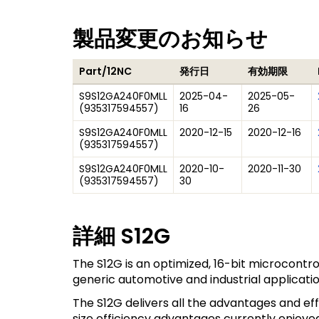
製品変更のお知らせ
Part/12NC
発行日
有効期限
S9S12GA240F0MLL
2025-04-
2025-05-
(
935317594557
)
16
26
S9S12GA240F0MLL
2020-12-15
2020-12-16
(
935317594557
)
S9S12GA240F0MLL
2020-10-
2020-11-30
(
935317594557
)
30
詳細
S12G
The S12G is an optimized, 16-bit microcontro
generic automotive and industrial applicat
The S12G delivers all the advantages and ef
size efficiency advantages currently enjoyed