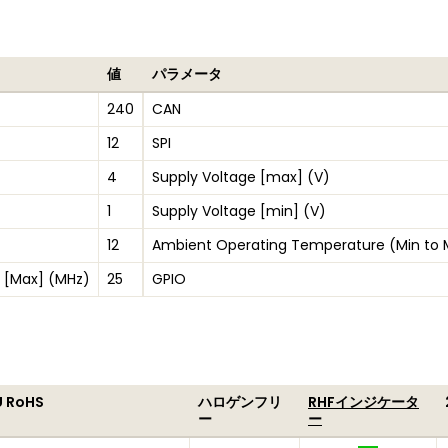
値
パラメータ
240
CAN
12
SPI
4
Supply Voltage [max] (V)
1
Supply Voltage [min] (V)
12
Ambient Operating Temperature (Min to 
 [Max] (MHz)
25
GPIO
U RoHS
ハロゲンフリ
RHFインジケータ
ー
ー