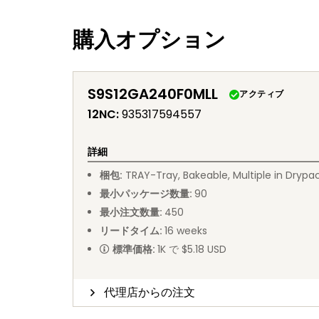
購入オプション
S9S12GA240F0MLL
アクティブ
12NC
:
935317594557
詳細
梱包
:
TRAY
-
Tray, Bakeable, Multiple in Drypa
最小パッケージ数量
:
90
最小注文数量
:
450
リードタイム
:
16
weeks
標準価格
:
1K で $5.18 USD
代理店からの注文