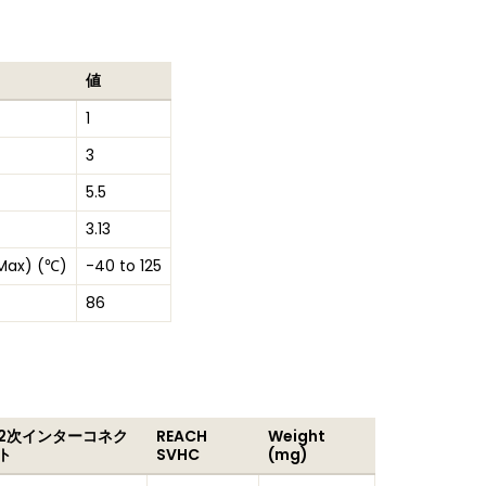
値
1
3
5.5
3.13
Max) (℃)
-40 to 125
86
2次インターコネク
REACH
Weight
ト
SVHC
(mg)