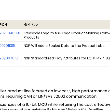
PCN
タイトル
202504008I
Freescale Logo to NXP Logo Product Marking Conve
Products
202011011I
NXP Will Add a Sealed Date to the Product Label
202007015I
NXP Standardized Tray Attributes for LQFP 14x14 B
ller product line focused on low cost, high performance an
ions requiring CAN or LIN/SAE J2602 communication.
ficiencies of a 16-bit MCU while retaining the cost effe
 by users of our existing 8-bit and 16-bit MCU families.