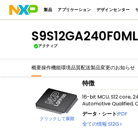
製品
アプリケーション
デザインセンター
S9S12GA240F0ML
アクティブ
概要
操作機能
環境
品質
配送
製品変更のお知らせ
特徴
16-bit MCU, S12 core, 
Automotive Qualified, 
データ・シート
:
PDF
クリックして展開
全ての情報
S12G