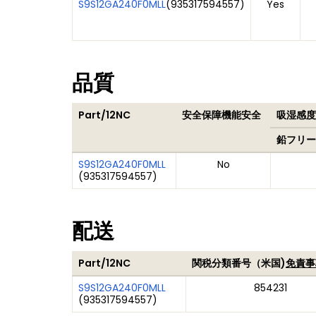
S9S12GA240F0MLL
(
935317594557
)
Yes
品質
Part/12NC
安全保障機能安全
吸湿感度レ
鉛フリー
S9S12GA240F0MLL
No
(
935317594557
)
配送
Part/12NC
関税分類番号（米国)
免責事
S9S12GA240F0MLL
854231
(
935317594557
)