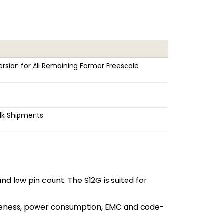
rsion for All Remaining Former Freescale
ulk Shipments
d low pin count. The S12G is suited for
ctiveness, power consumption, EMC and code-