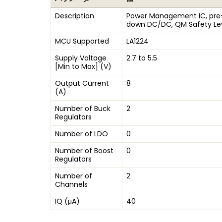
Description
Power Management IC, pre-
down DC/DC, QM Safety Le
MCU Supported
LA1224
Supply Voltage
2.7 to 5.5
[Min to Max] (V)
Output Current
8
(A)
Number of Buck
2
Regulators
Number of LDO
0
Number of Boost
0
Regulators
Number of
2
Channels
IQ (μA)
40