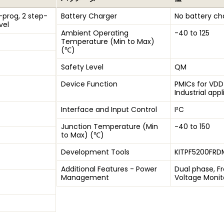
prog, 2 step-
Battery Charger
No battery ch
vel
Ambient Operating
-40 to 125
Temperature (Min to Max)
(℃)
Safety Level
QM
Device Function
PMICs for VDD
Industrial app
Interface and Input Control
I²C
Junction Temperature (Min
-40 to 150
to Max) (℃)
Development Tools
KITPF5200FRD
Additional Features - Power
Dual phase, F
Management
Voltage Monit