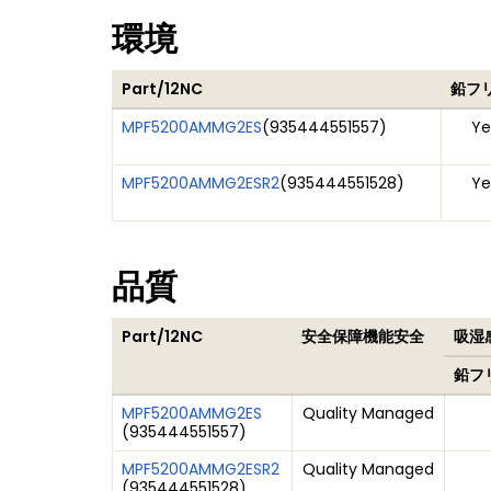
環境
Part/12NC
鉛フ
MPF5200AMMG2ES
(
935444551557
)
Ye
MPF5200AMMG2ESR2
(
935444551528
)
Ye
品質
Part/12NC
安全保障機能安全
吸湿感
鉛フ
MPF5200AMMG2ES
Quality Managed
(
935444551557
)
MPF5200AMMG2ESR2
Quality Managed
(
935444551528
)