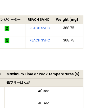
インジケーター
REACH SVHC
Weight (mg)
REACH SVHC
368.75
REACH SVHC
368.75
)
Maximum Time at Peak Temperatures (s)
鉛フリーはんだ
40 sec.
40 sec.