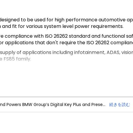
esigned to be used for high performance automotive appl
and fit for various system level power requirements.
e compliance with ISO 26262 standard and functional safet
or applications that don't require the ISO 26262 complian
e supply of applications including infotainment, ADAS, vi
e FS85 family.
 based applications and DDR memory supply.
NXP Trimension Ultra-Wideband Powers BMW Group’s Digital Key Plus and Presence Detection
続きを読む