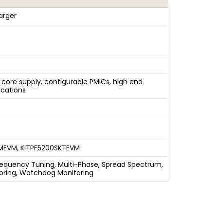
arger
 core supply, configurable PMICs, high end
lications
MEVM, KITPF5200SKTEVM
requency Tuning, Multi-Phase, Spread Spectrum,
oring, Watchdog Monitoring