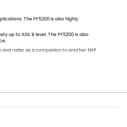
ications. The PF5200 is also highly
y up to ASIL B level. The PF5200 is also
ce.
sion and radar as a companion to another NXP