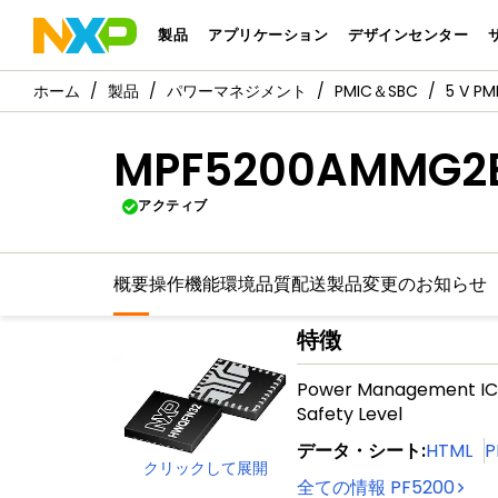
製品
アプリケーション
デザインセンター
製品
パワーマネジメント
PMIC＆SBC
5 V 
MPF5200AMMG2
アクティブ
概要
操作機能
環境
品質
配送
製品変更のお知らせ
特徴
Power Management IC,
Safety Level
データ・シート
:
HTML
P
クリックして展開
全ての情報
PF5200