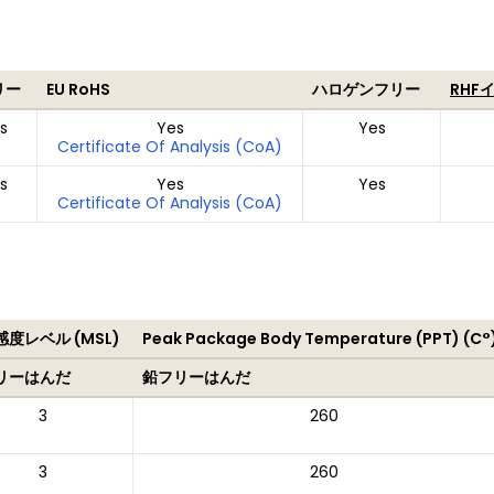
リー
EU RoHS
ハロゲンフリー
RHF
s
Yes
Yes
Certificate Of Analysis (CoA)
s
Yes
Yes
Certificate Of Analysis (CoA)
度レベル (MSL)
Peak Package Body Temperature (PPT) (C°
リーはんだ
鉛フリーはんだ
3
260
3
260