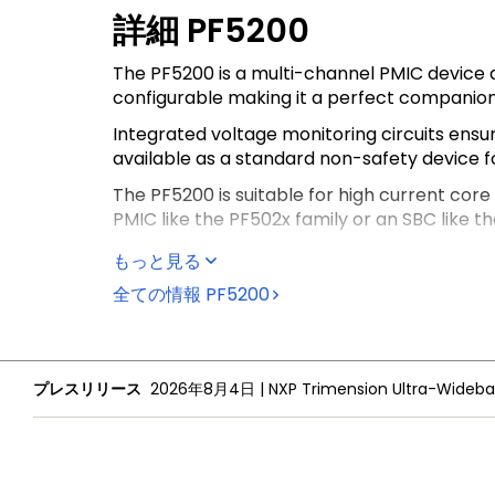
詳細
PF5200
The PF5200 is a multi-channel PMIC device d
configurable making it a perfect companion 
Integrated voltage monitoring circuits ensur
available as a standard non-safety device f
The PF5200 is suitable for high current cor
PMIC like the PF502x family or an SBC like th
This device is suitable for S32 processors
もっと見る
全ての情報
PF5200
プレスリリース
2026年8月4日
|