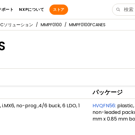
サポート
NXPについて
ストア
PMICソリューション
MMPF0100
MMPF0100FCANES
S
パッケージ
.MX6, no-prog ,4/6 buck, 6 LDO, 1
HVQFN56
:
plastic
non-leaded packag
mm x 0.85 mm b