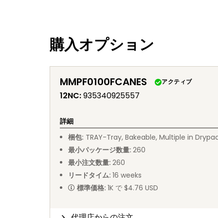
購入オプション
MMPF0100FCANES
アクティブ
12NC
:
935340925557
詳細
梱包
:
TRAY
-
Tray, Bakeable, Multiple in Drypa
最小パッケージ数量
:
260
最小注文数量
:
260
リードタイム
:
16
weeks
標準価格
:
1K で $4.76 USD
代理店からの注文