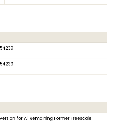
54239
54239
ersion for All Remaining Former Freescale