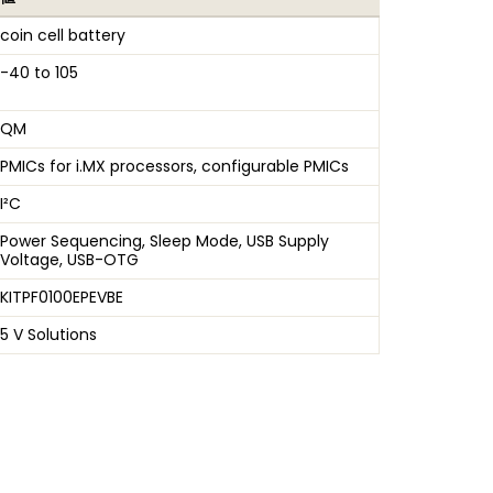
coin cell battery
-40 to 105
QM
PMICs for i.MX processors, configurable PMICs
I²C
Power Sequencing, Sleep Mode, USB Supply
Voltage, USB-OTG
KITPF0100EPEVBE
5 V Solutions