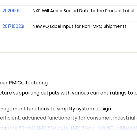
202011011I
NXP Will Add a Sealed Date to the Product Label
201710023I
New PQ Label Input for Non-MPQ Shipments
 our PMICs, featuring:
ure supporting outputs with various current ratings to
anagement functions to simplify system design
fficient, advanced functionality for consumer, industria
ors:
i.MX 6SoloX
,
i.MX 6SoloLite
,
i.MX 6Solo
,
i.MX 6DualLite
,
i.
ce designs in the i.MX 6 family to provide a platform-level 