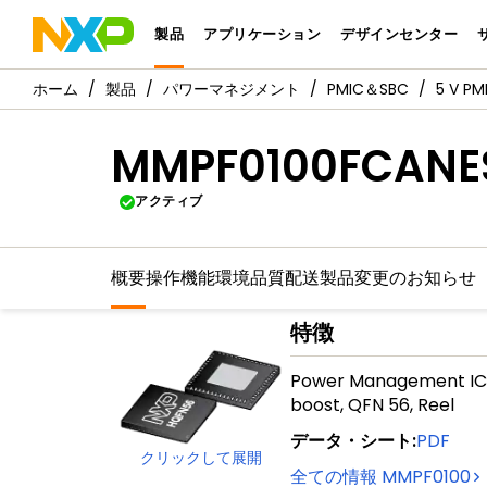
製品
アプリケーション
デザインセンター
製品
パワーマネジメント
PMIC＆SBC
5 V 
MMPF0100FCANE
アクティブ
概要
操作機能
環境
品質
配送
製品変更のお知らせ
特徴
Power Management IC, i
boost, QFN 56, Reel
データ・シート
:
PDF
クリックして展開
全ての情報
MMPF0100