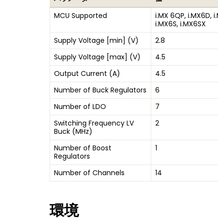
MCU Supported
i.MX 6QP, i.MX6D, i
i.MX6S, i.MX6SX
Supply Voltage [min] (V)
2.8
Supply Voltage [max] (V)
4.5
Output Current (A)
4.5
Number of Buck Regulators
6
Number of LDO
7
Switching Frequency LV
2
Buck (MHz)
Number of Boost
1
Regulators
Number of Channels
14
環境