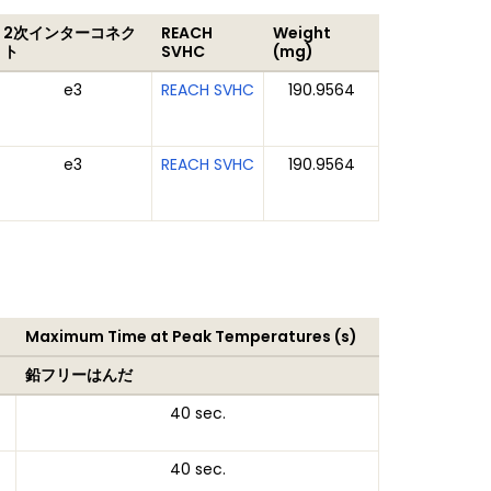
2次インターコネク
REACH
Weight
ト
SVHC
(mg)
e3
REACH SVHC
190.9564
e3
REACH SVHC
190.9564
Maximum Time at Peak Temperatures (s)
鉛フリーはんだ
40 sec.
40 sec.