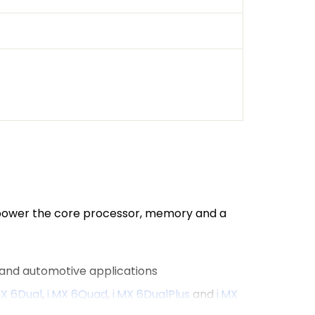
 power the core processor, memory and a
l and automotive applications
MX 6Dual
,
i.MX 6Quad
,
i.MX 6DualPlus
and
i.MX
solution from that enables faster time to