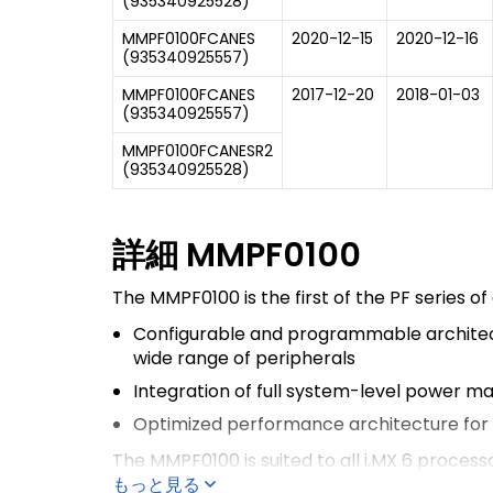
(
935340925528
)
MMPF0100FCANES
2020-12-15
2020-12-16
(
935340925557
)
MMPF0100FCANES
2017-12-20
2018-01-03
(
935340925557
)
MMPF0100FCANESR2
(
935340925528
)
詳細
MMPF0100
The MMPF0100 is the first of the PF series of
Configurable and programmable architect
wide range of peripherals
Integration of full system-level power m
Optimized performance architecture for e
The MMPF0100 is suited to all i.MX 6 process
6QuadPlus
もっと見る
. It is built into multiple referen