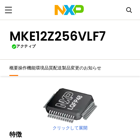
MKE12Z256VLF7
アクティブ
概要
操作機能
環境
品質
配送
製品変更のお知らせ
クリックして展開
特徴