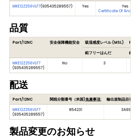
MKE12Z256VLF7
(
935435289557
)
Yes
Yes
Certificate Of Analysi
品質
Part/12NC
安全保障機能安全
吸湿感度レベル (MSL)
Peak
鉛フリーはんだ
鉛フ
MKE12Z256VLF7
No
3
(
935435289557
)
配送
Part/12NC
関税分類番号（米国)
免責事項:
輸出規制品目番号
MKE12Z256VLF7
854231
3A991A2
(
935435289557
)
製品変更のお知らせ