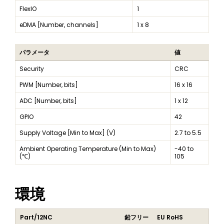
FlexIO
1
eDMA [Number, channels]
1 x 8
パラメータ
値
Security
CRC
PWM [Number, bits]
16 x 16
ADC [Number, bits]
1 x 12
GPIO
42
Supply Voltage [Min to Max] (V)
2.7 to 5.5
Ambient Operating Temperature (Min to Max)
-40 to
(℃)
105
環境
Part/12NC
鉛フリー
EU RoHS