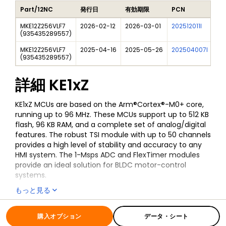
Part/12NC
発行日
有効期限
PCN
タ
MKE12Z256VLF7
2026-02-12
2026-03-01
202512011I
MK
(
935435289557
)
MKE12Z256VLF7
2025-04-16
2025-05-26
202504007I
Fre
(
935435289557
)
詳細
KE1xZ
KE1xZ MCUs are based on the Arm®Cortex®-M0+ core,
running up to 96 MHz. These MCUs support up to 512 KB
flash, 96 KB RAM, and a complete set of analog/digital
features. The robust TSI module with up to 50 channels
provides a high level of stability and accuracy to any
HMI system. The 1-Msps ADC and FlexTimer modules
provide an ideal solution for BLDC motor-control
systems.
もっと見る
The MSCAN IP is ideal for the CAN node control and
auto after car market applications.
全ての情報
KE1xZ
This device is fully supported by NXP's
MCUXpresso
購入オプション
データ・シート