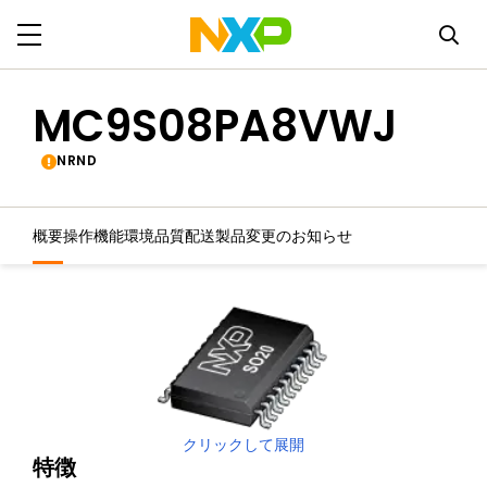
MC9S08PA8VWJ
NRND
概要
操作機能
環境
品質
配送
製品変更のお知らせ
クリックして展開
特徴