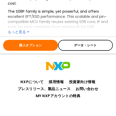
cost.
The S08P family is simple, yet powerful, and offers
excellent EFT/ESD performance. This scalable and pin-
compatible MCU family reuses existing S08 core, IP and
tools for easy migration from existing 8-bit S08
もっと見る
products. Our 5V 8-bit S08P MCU family gives your
designs more durability and reliability in harsh industrial
全ての情報
S08PA
and user interface environments, meeting appliance
購入オプション
データ・シート
safety standard IEC60730.
NXPについて
採用情報
投資家向け情報
プレスリリース、製品ニュース
お問い合わせ
MY NXPアカウントの特典