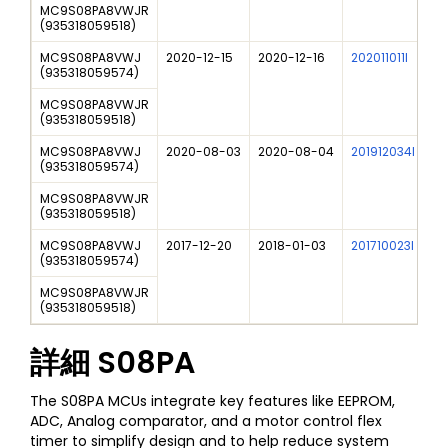
MC9S08PA8VWJR
(
935318059518
)
MC9S08PA8VWJ
2020-12-15
2020-12-16
202011011I
N
(
935318059574
)
MC9S08PA8VWJR
(
935318059518
)
MC9S08PA8VWJ
2020-08-03
2020-08-04
201912034I
D
(
935318059574
)
MC9S08PA8VWJR
(
935318059518
)
MC9S08PA8VWJ
2017-12-20
2018-01-03
201710023I
N
(
935318059574
)
MC9S08PA8VWJR
(
935318059518
)
詳細
S08PA
The S08PA MCUs integrate key features like EEPROM,
ADC, Analog comparator, and a motor control flex
timer to simplify design and to help reduce system