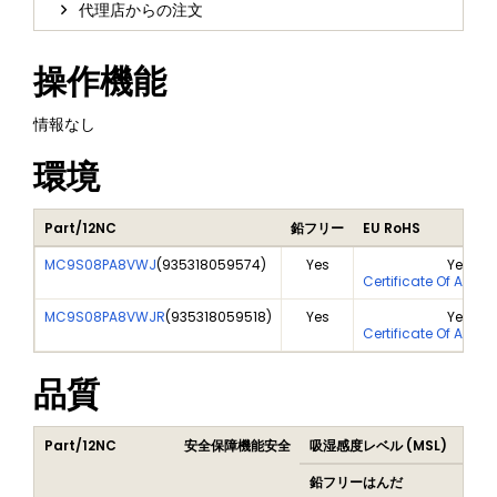
代理店からの注文
操作機能
情報なし
環境
Part/12NC
鉛フリー
EU RoHS
MC9S08PA8VWJ
(
935318059574
)
Yes
Yes
Certificate Of Analy
MC9S08PA8VWJR
(
935318059518
)
Yes
Yes
Certificate Of Analy
品質
Part/12NC
安全保障機能安全
吸湿感度レベル (MSL)
Pea
鉛フリーはんだ
鉛フ