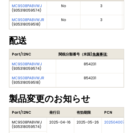
MC9S08PA8VWJ
No
3
(
935318059574
)
MC9S08PA8VWJR
No
3
(
935318059518
)
配送
Part/12NC
関税分類番号（米国)
免責事項:
MC9S08PA8VWJ
854231
(
935318059574
)
MC9S08PA8VWJR
854231
(
935318059518
)
製品変更のお知らせ
Part/12NC
発行日
有効期限
PCN
MC9S08PA8VWJ
2025-04-16
2025-05-26
202504007I
F
(
935318059574
)