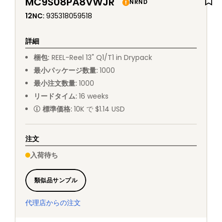
MC9S08PA8VWJR
NRND
12NC
:
935318059518
詳細
梱包
:
REEL
-
Reel 13" Q1/T1 in Drypack
最小パッケージ数量
:
1000
最小注文数量
:
1000
リードタイム
:
16
weeks
標準価格
:
10K で $1.14 USD
注文
入荷待ち
類似品サンプル
代理店からの注文