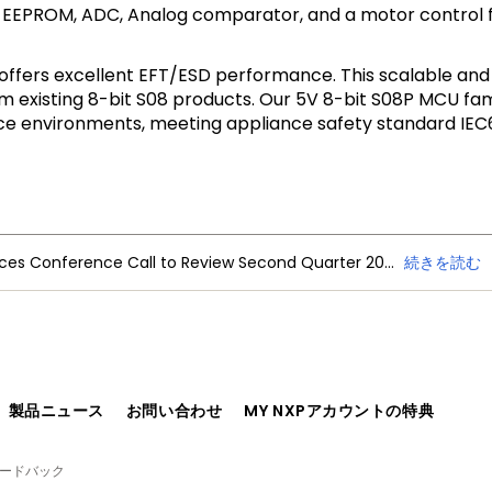
 EEPROM, ADC, Analog comparator, and a motor control fle
d offers excellent EFT/ESD performance. This scalable an
om existing 8-bit S08 products. Our 5V 8-bit S08P MCU fam
erface environments, meeting appliance safety standard IE
NXP Semiconductors Announces Conference Call to Review Second Quarter 2026 Financial Results
続きを読む
、製品ニュース
お問い合わせ
MY NXPアカウントの特典
ィードバック