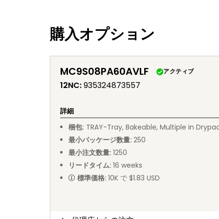
購入オプション
MC9S08PA60AVLF
アクティブ
12NC
:
935324873557
詳細
梱包
:
TRAY
-
Tray, Bakeable, Multiple in Drypa
最小パッケージ数量
:
250
最小注文数量
:
1250
リードタイム
:
16
weeks
標準価格
:
10K で $1.83 USD