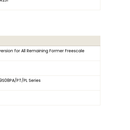
4231
ersion for All Remaining Former Freescale
9S08PA/PT/PL Series