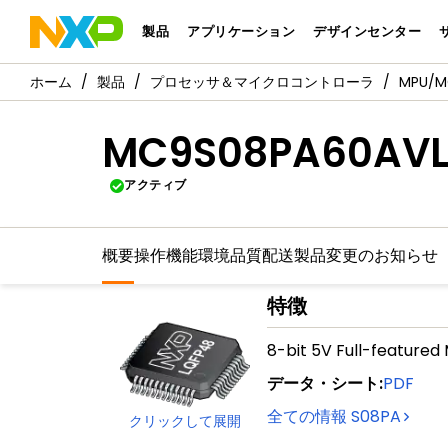
製品
アプリケーション
デザインセンター
製品
プロセッサ＆マイクロコントローラ
MPU/
MC9S08PA60AVL
アクティブ
概要
操作機能
環境
品質
配送
製品変更のお知らせ
特徴
8-bit 5V Full-feature
データ・シート
:
PDF
全ての情報
S08PA
クリックして展開