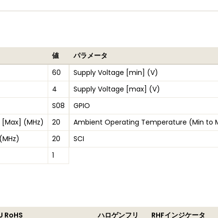
値
パラメータ
60
Supply Voltage [min] (V)
4
Supply Voltage [max] (V)
S08
GPIO
 [Max] (MHz)
20
Ambient Operating Temperature (Min to 
 (MHz)
20
SCI
1
U RoHS
ハロゲンフリ
RHFインジケータ