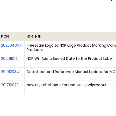
85
PCN
タイトル
202504007I
Freescale Logo to NXP Logo Product Marking Conv
Products
202011011I
NXP Will Add a Sealed Date to the Product Label
201912034I
Datasheet and Reference Manual Update for MC
201710023I
New PQ Label Input for Non-MPQ Shipments