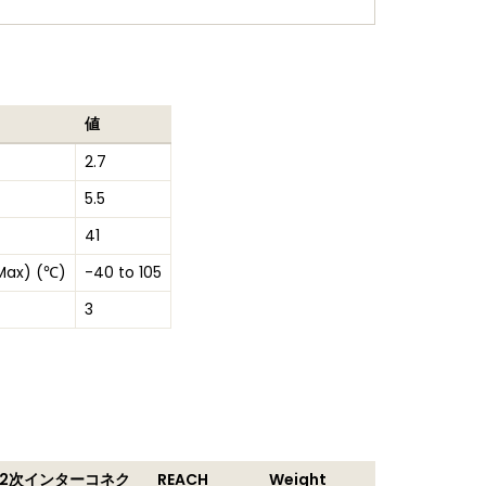
値
2.7
5.5
41
Max) (℃)
-40 to 105
3
2次インターコネク
REACH
Weight