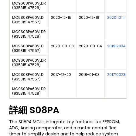
MC9S08PA60VLDR
(
935315147528
)
MC9S08PA60VLD
2020-12-15
2020-12-16
202011011I
(
935315147557
)
MC9S08PA60VLDR
(
935315147528
)
MC9S08PA60VLD
2020-08-03
2020-08-04
201912034I
(
935315147557
)
MC9S08PA60VLDR
(
935315147528
)
MC9S08PA60VLD
2017-12-20
2018-01-03
201710023I
(
935315147557
)
MC9S08PA60VLDR
(
935315147528
)
詳細
S08PA
The S08PA MCUs integrate key features like EEPROM,
ADC, Analog comparator, and a motor control flex
timer to simplify design and to help reduce system