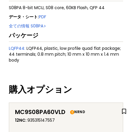
S08PA 8-bit MCU, S08 core, 60KB Flash, QFP 44
データ・シート
:
PDF
全ての情報
S08PA
パッケージ
LQFP44
:
LQFP44, plastic, low profile quad flat package;
44 terminals; 0.8 mm pitch; 10 mm x 10 mm x 1.4 mm
body
購入オプション
MC9S08PA60VLD
NRND
12NC
:
935315147557