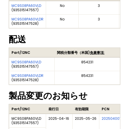
MC9S08PA60VLD
No
3
(
935315147557
)
MC9S08PA60VLDR
No
3
(
935315147528
)
配送
Part/12NC
関税分類番号（米国)
免責事項:
MC9S08PA60VLD
854231
(
935315147557
)
MC9S08PA60VLDR
854231
(
935315147528
)
製品変更のお知らせ
Part/12NC
発行日
有効期限
PCN
MC9S08PA60VLD
2025-04-16
2025-05-26
202504007I
(
935315147557
)