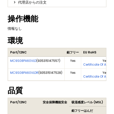
代理店からの注文
操作機能
情報なし
環境
Part/12NC
鉛フリー
EU RoHS
MC9S08PA60VLD
(
935315147557
)
Yes
Yes
Certificate Of Analy
MC9S08PA60VLDR
(
935315147528
)
Yes
Yes
Certificate Of Analy
品質
Part/12NC
安全保障機能安全
吸湿感度レベル (MSL)
Pea
鉛フリーはんだ
鉛フ