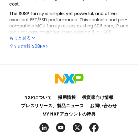
cost.
The S08P family is simple, yet powerful, and offers
excellent EFT/ESD performance. This scalable and pin-
compatible MCU family reuses existing S08 core, IP and
tools for easy migration from existing 8-bit S08
もっと見る
products. Our 5V 8-bit S08P MCU family gives your
designs more durability and reliability in harsh industrial
全ての情報
S08PA
and user interface environments, meeting appliance
safety standard IEC60730.
NXPについて
採用情報
投資家向け情報
プレスリリース、製品ニュース
お問い合わせ
MY NXPアカウントの特典