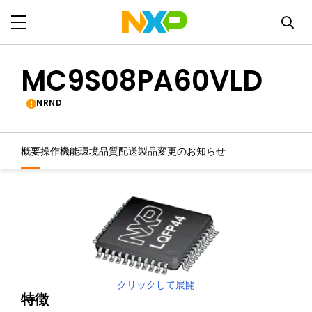
MC9S08PA60VLD
NRND
概要
操作機能
環境
品質
配送
製品変更のお知らせ
クリックして展開
特徴