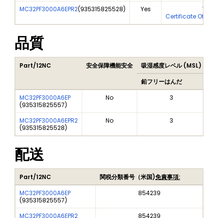
MC32PF3000A6EPR2
(
935315825528
)
Yes
Yes
Certificate Of Ana
品質
Part/12NC
安全保障機能安全
吸湿感度レベル (MSL)
Pe
鉛フリーはんだ
鉛
MC32PF3000A6EP
No
3
(
935315825557
)
MC32PF3000A6EPR2
No
3
(
935315825528
)
配送
Part/12NC
関税分類番号（米国)
免責事項:
MC32PF3000A6EP
854239
(
935315825557
)
MC32PF3000A6EPR2
854239