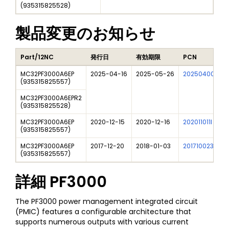
(
935315825528
)
製品変更のお知らせ
Part/12NC
発行日
有効期限
PCN
MC32PF3000A6EP
2025-04-16
2025-05-26
202504006I
(
935315825557
)
MC32PF3000A6EPR2
(
935315825528
)
MC32PF3000A6EP
2020-12-15
2020-12-16
202011011I
(
935315825557
)
MC32PF3000A6EP
2017-12-20
2018-01-03
201710023I
(
935315825557
)
詳細
PF3000
The PF3000 power management integrated circuit
(PMIC) features a configurable architecture that
supports numerous outputs with various current