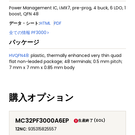
Power Management IC, i.MX7, pre-prog, 4 buck, 6 LDO, 1
boost, QFN 48
データ・シート
:
HTML
PDF
全ての情報
PF3000
パッケージ
HVQFN48
:
plastic, thermally enhanced very thin quad
flat non-leaded package; 48 terminals; 0.5 mm pitch;
7 mm x 7 mm x 0.85 mm body
購入オプション
MC32PF3000A6EP
生産終了 (EOL)
12NC
:
935315825557