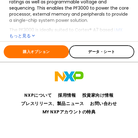
ratings as well as programmable voltage and
sequencing. This enables the PF3000 to power the core
processor, external memory and peripherals to provide
a single-chip system power solution.
The PF3000 is ideally suited to Cortex® A7 based
i.MX
もっと見る
7Solo
and
i.MX 7Dual
application processors to meet
low power application requirements. The PF3000 is a
全ての情報
PF3000
great companion for the very low power Cortex® A9
購入オプション
データ・シート
core product family including the
i.MX 6DuaLite
and
all
single-core Cortex A9 i.MX processors
.
Compatibility with i.MX applications processors are
shown in multiple reference designs and facilitates
software controlled, dynamic voltage scaling.
NXPについて
採用情報
投資家向け情報
プレスリリース、製品ニュース
お問い合わせ
MY NXPアカウントの特典