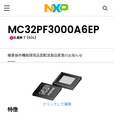
MC32PF3000A6EP
生産終了 (EOL)
概要
操作機能
環境
品質
配送
製品変更のお知らせ
クリックして展開
特徴