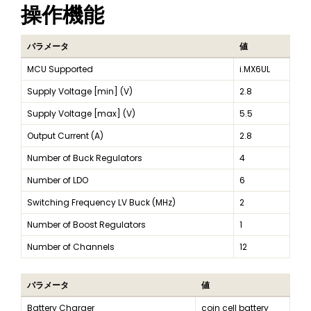
操作機能
パラメータ
値
MCU Supported
i.MX6UL
Supply Voltage [min] (V)
2.8
Supply Voltage [max] (V)
5.5
Output Current (A)
2.8
Number of Buck Regulators
4
Number of LDO
6
Switching Frequency LV Buck (MHz)
2
Number of Boost Regulators
1
Number of Channels
12
パラメータ
値
Battery Charger
coin cell battery