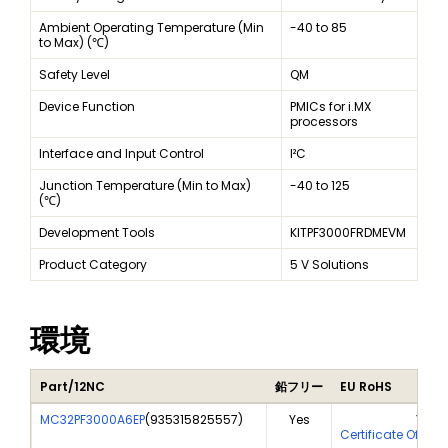
Ambient Operating Temperature (Min
-40 to 85
to Max) (℃)
Safety Level
QM
Device Function
PMICs for i.MX
processors
Interface and Input Control
I²C
Junction Temperature (Min to Max)
-40 to 125
(℃)
Development Tools
KITPF3000FRDMEVM
Product Category
5 V Solutions
環境
Part/12NC
鉛フリー
EU RoHS
MC32PF3000A6EP
(
935315825557
)
Yes
Yes
Certificate Of Ana