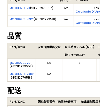
Part/12NC
鉛フリー
EU RoHS
MC13892CJVK
(
935312979557
)
Yes
Yes
Certificate Of Analys
MC13892CJVKR2
(
935312979518
)
Yes
Yes
Certificate Of Analys
品質
Part/12NC
安全保障機能安全
吸湿感度レベル (MSL)
Peak 
鉛フリーはんだ
鉛フリ
MC13892CJVK
No
3
(
935312979557
)
MC13892CJVKR2
No
3
(
935312979518
)
配送
Part/12NC
関税分類番号（米国)
免責事項:
輸出規制品目番号（