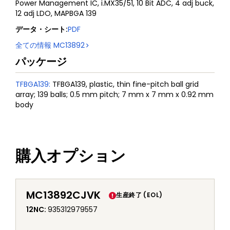
Power Management IC, i.MX35/51, 10 Bit ADC, 4 adj buck,
12 adj LDO, MAPBGA 139
データ・シート
:
PDF
全ての情報
MC13892
パッケージ
TFBGA139
:
TFBGA139, plastic, thin fine-pitch ball grid
array; 139 balls; 0.5 mm pitch; 7 mm x 7 mm x 0.92 mm
body
購入オプション
MC13892CJVK
生産終了 (EOL)
12NC
:
935312979557