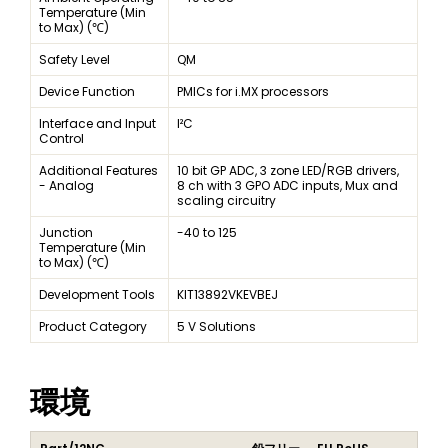
Temperature (Min
to Max) (℃)
Safety Level
QM
Device Function
PMICs for i.MX processors
Interface and Input
I²C
Control
Additional Features
10 bit GP ADC, 3 zone LED/RGB drivers,
- Analog
8 ch with 3 GPO ADC inputs, Mux and
scaling circuitry
Junction
-40 to 125
Temperature (Min
to Max) (℃)
Development Tools
KIT13892VKEVBEJ
Product Category
5 V Solutions
環境