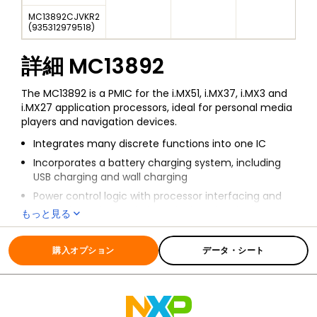
MC13892CJVKR2
(
935312979518
)
詳細
MC13892
The MC13892 is a PMIC for the i.MX51, i.MX37, i.MX3 and
i.MX27 application processors, ideal for personal media
players and navigation devices.
Integrates many discrete functions into one IC
Incorporates a battery charging system, including
USB charging and wall charging
Power control logic with processor interfacing and
event detection, real-time clock and critical
もっと見る
oscillator circuitry with coin cell backup and support
全ての情報
MC13892
for external secure RTC on a companion processor
購入オプション
データ・シート
IC device
Interfaces with i.MX processors or any other device
requiring a highly integrated, bi-directional power
management, I/O and communications device