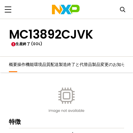
MC13892CJVK
生産終了 (EOL)
概要
操作機能
環境
品質
配送
製造終了と代替品
製品変更のお知らせ
特徴