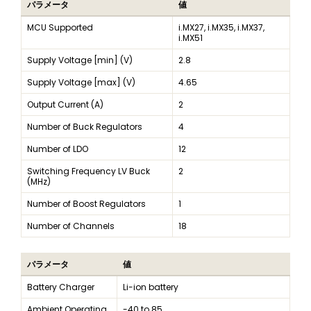
パラメータ
値
MCU Supported
i.MX27, i.MX35, i.MX37,
i.MX51
Supply Voltage [min] (V)
2.8
Supply Voltage [max] (V)
4.65
Output Current (A)
2
Number of Buck Regulators
4
Number of LDO
12
Switching Frequency LV Buck
2
(MHz)
Number of Boost Regulators
1
Number of Channels
18
パラメータ
値
Battery Charger
Li-ion battery
Ambient Operating
-40 to 85