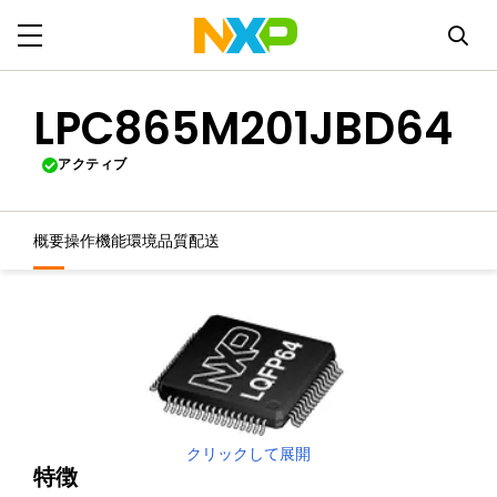
LPC865M201JBD64
アクティブ
概要
操作機能
環境
品質
配送
クリックして展開
特徴