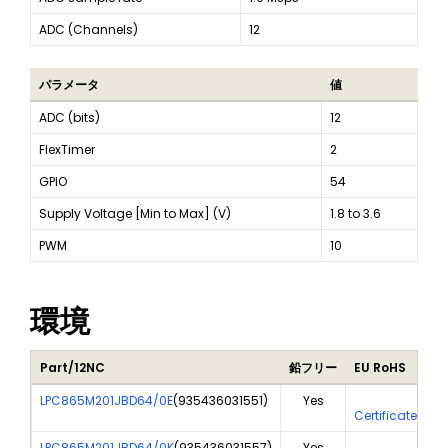
ADC (Channels)
12
パラメータ
値
ADC (bits)
12
FlexTimer
2
GPIO
54
Supply Voltage [Min to Max] (V)
1.8 to 3.6
PWM
10
環境
Part/12NC
鉛フリー
EU RoHS
LPC865M201JBD64/0E
(
935436031551
)
Yes
Ye
Certificate Of 
LPC865M201JBD64/0K
(
935436031557
)
Yes
Ye