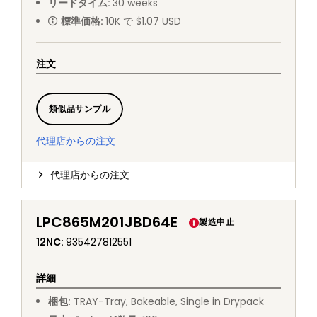
リードタイム
:
30
weeks
標準価格
:
10K で $1.07 USD
注文
類似品サンプル
代理店からの注文
代理店からの注文
LPC865M201JBD64E
製造中止
12NC
:
935427812551
詳細
梱包
:
TRAY
-
Tray, Bakeable, Single in Drypack