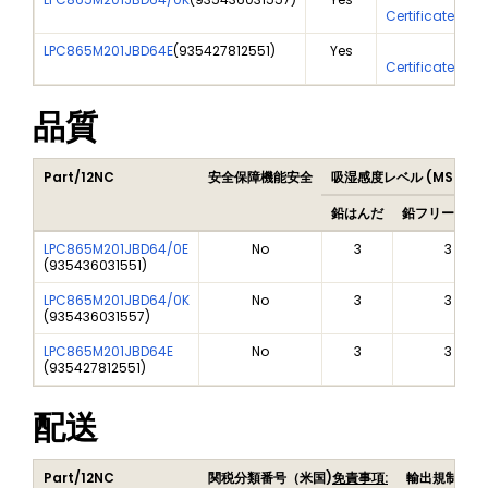
Certificate Of 
LPC865M201JBD64E
(
935427812551
)
Yes
Ye
Certificate Of 
品質
Part/12NC
安全保障機能安全
吸湿感度レベル (MSL)
鉛はんだ
鉛フリーはん
LPC865M201JBD64/0E
No
3
3
(
935436031551
)
LPC865M201JBD64/0K
No
3
3
(
935436031557
)
LPC865M201JBD64E
No
3
3
(
935427812551
)
配送
Part/12NC
関税分類番号（米国)
免責事項:
輸出規制品目