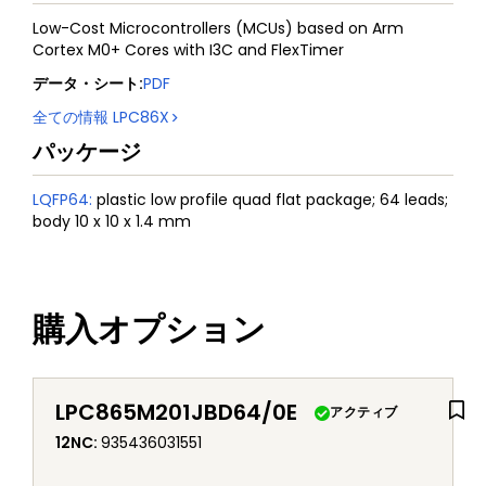
Low-Cost Microcontrollers (MCUs) based on Arm
Cortex M0+ Cores with I3C and FlexTimer
データ・シート
:
PDF
全ての情報
LPC86X
パッケージ
LQFP64
:
plastic low profile quad flat package; 64 leads;
body 10 x 10 x 1.4 mm
購入オプション
LPC865M201JBD64/0E
アクティブ
12NC
:
935436031551