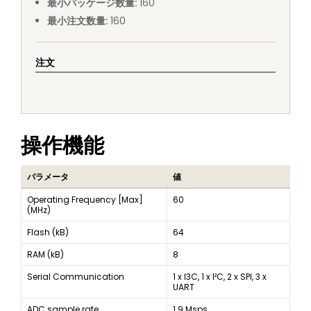
最小パッケージ数量
:
160
最小注文数量
:
160
注文
操作機能
パラメータ
値
Operating Frequency [Max]
60
(MHz)
Flash (kB)
64
RAM (kB)
8
Serial Communication
1 x I3C, 1 x I²C, 2 x SPI, 3 x
UART
ADC sample rate
1.9 Msps