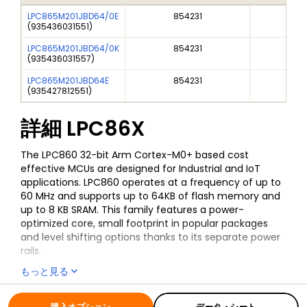
LPC865M201JBD64/0E
854231
3A9
(
935436031551
)
LPC865M201JBD64/0K
854231
3A9
(
935436031557
)
LPC865M201JBD64E
854231
(
935427812551
)
詳細
LPC86X
The LPC860 32-bit Arm Cortex-M0+ based cost
effective MCUs are designed for Industrial and IoT
applications. LPC860 operates at a frequency of up to
60 MHz and supports up to 64KB of flash memory and
up to 8 KB SRAM. This family features a power-
optimized core, small footprint in popular packages
and level shifting options thanks to its separate power
rails.
もっと見る
The peripheral complement of the LPC860 includes a
CRC engine, I²C-bus interface, I3C-bus interface, up to
全ての情報
LPC86X
three USARTs, two SPI interface, one multi-rate timer,
購入オプション
データ・シート