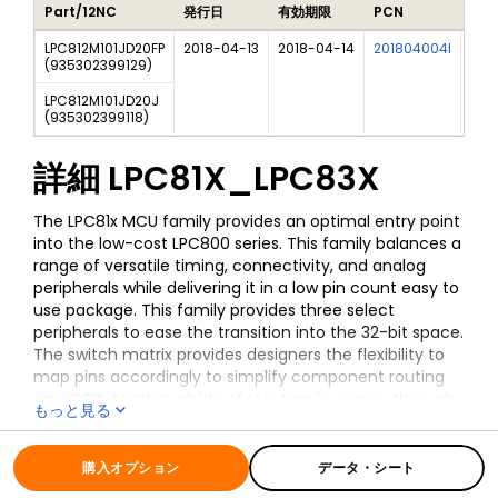
Part/12NC
発行日
有効期限
PCN
タイ
LPC812M101JD20FP
2018-04-13
2018-04-14
201804004I
LPC8
(
935302399129
)
LPC812M101JD20J
(
935302399118
)
詳細
LPC81X_LPC83X
The LPC81x MCU family provides an optimal entry point
into the low-cost LPC800 series. This family balances a
range of versatile timing, connectivity, and analog
peripherals while delivering it in a low pin count easy to
use package. This family provides three select
peripherals to ease the transition into the 32-bit space.
The switch matrix provides designers the flexibility to
map pins accordingly to simplify component routing
on a PCB. Another ability of this family comes through
もっと見る
the use of the SCTimer, which can be configured to
全ての情報
LPC81X_LPC83X
generate a variety of timing or PWM waveforms
without the intervention from the CPU. To simplify
購入オプション
データ・シート
serial communication requirements, the pattern