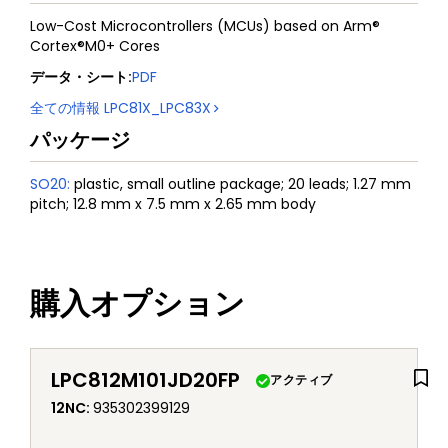
Low-Cost Microcontrollers (MCUs) based on Arm®
Cortex®M0+ Cores
データ・シート
:
PDF
全ての情報
LPC81X_LPC83X
パッケージ
SO20
:
plastic, small outline package; 20 leads; 1.27 mm
pitch; 12.8 mm x 7.5 mm x 2.65 mm body
購入オプション
LPC812M101JD20FP
アクティブ
12NC
:
935302399129