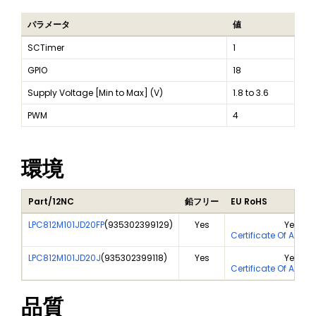
パラメータ
値
SCTimer
1
GPIO
18
Supply Voltage [Min to Max] (V)
1.8 to 3.6
PWM
4
環境
Part/12NC
鉛フリー
EU RoHS
LPC812M101JD20FP
(
935302399129
)
Yes
Yes
Certificate Of Analy
LPC812M101JD20J
(
935302399118
)
Yes
Yes
Certificate Of Analy
品質