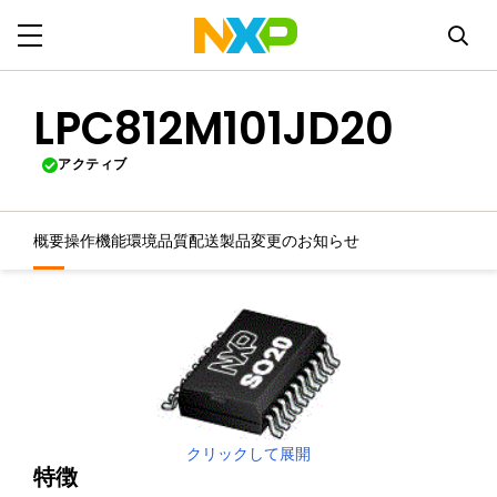
LPC812M101JD20
アクティブ
概要
操作機能
環境
品質
配送
製品変更のお知らせ
クリックして展開
特徴