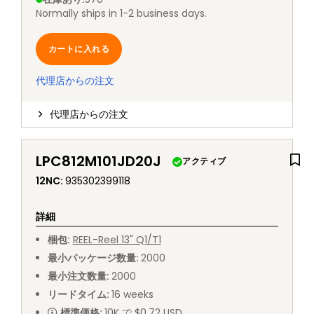
Normally ships in 1-2 business days.
カートに入れる
代理店からの注文
代理店からの注文
LPC812M101JD20J
アクティブ
12NC
:
935302399118
詳細
梱包
:
REEL
-
Reel 13" Q1/T1
最小パッケージ数量
:
2000
最小注文数量
:
2000
リードタイム
:
16
weeks
標準価格
:
10K で $0.72 USD