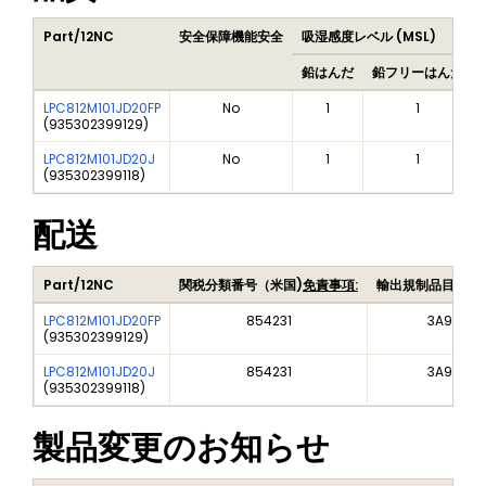
Part/12NC
安全保障機能安全
吸湿感度レベル (MSL)
鉛はんだ
鉛フリーはんだ
LPC812M101JD20FP
No
1
1
(
935302399129
)
LPC812M101JD20J
No
1
1
(
935302399118
)
配送
Part/12NC
関税分類番号（米国)
免責事項:
輸出規制品目番号
LPC812M101JD20FP
854231
3A991A2
(
935302399129
)
LPC812M101JD20J
854231
3A991A2
(
935302399118
)
製品変更のお知らせ