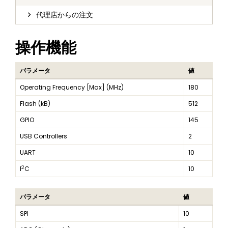
代理店からの注文
操作機能
パラメータ
値
Operating Frequency [Max] (MHz)
180
Flash (kB)
512
GPIO
145
USB Controllers
2
UART
10
2
I
C
10
パラメータ
値
SPI
10