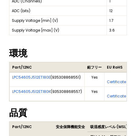
ADC (Channels)
1
ADC (bits)
12
Supply Voltage [min] (V)
1.7
Supply Voltage [max] (V)
3.6
環境
Part/12NC
鉛フリー
EU RoHS
LPC54605J512ET180E
(
935308868551
)
Yes
Ye
Certificate Of A
LPC54605J512ET180K
(
935308868557
)
Yes
Ye
Certificate Of A
品質
Part/12NC
安全保障機能安全
吸湿感度レベル (MSL)