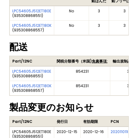
鉛はんだ
鉛フリーはんだ
LPC54605J512ET180E
No
3
3
(
935308868551
)
LPC54605J512ET180K
No
3
3
(
935308868557
)
配送
Part/12NC
関税分類番号（米国)
免責事項:
輸出規制品目
LPC54605J512ET180E
854231
3A99
(
935308868551
)
LPC54605J512ET180K
854231
3A99
(
935308868557
)
製品変更のお知らせ
Part/12NC
発行日
有効期限
PCN
LPC54605J512ET180E
2020-12-15
2020-12-16
202011011I
(
935308868551
)