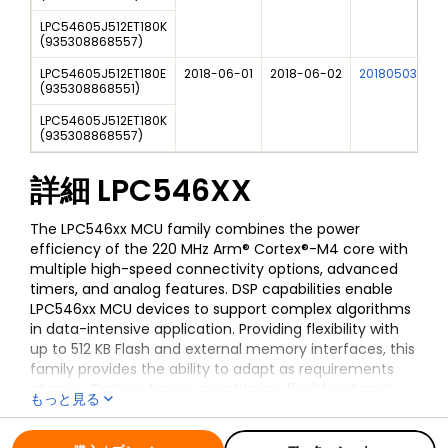
LPC54605J512ET180K
(
935308868557
)
LPC54605J512ET180E
2018-06-01
2018-06-02
201805030I
(
935308868551
)
LPC54605J512ET180K
(
935308868557
)
詳細
LPC546XX
The LPC546xx MCU family combines the power
efficiency of the 220 MHz Arm® Cortex®-M4 core with
multiple high-speed connectivity options, advanced
timers, and analog features. DSP capabilities enable
LPC546xx MCU devices to support complex algorithms
in data-intensive application. Providing flexibility with
up to 512 KB Flash and external memory interfaces, this
family provides the ability to adapt as requirements
change. Flash options support large, flexible internal
もっと見る
and external memory configurations. Compatibility
全ての情報
LPC546XX
within the LPC54000 series enables the LPC546xx MCU