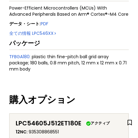
Power-Efficient Microcontrollers (MCUs) With
Advanced Peripherals Based on Arm® Cortex®-M4 Core
データ・シート
:
PDF
全ての情報
LPC546XX
パッケージ
TFBGA180
:
plastic thin fine-pitch ball grid array
package; 180 balls, 0.8 mm pitch, 12 mm x 12 mm x 0.71
mm body
購入オプション
LPC54605J512ET180E
アクティブ
12NC
:
935308868551