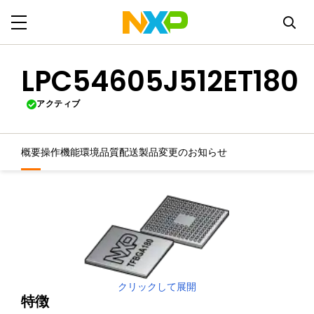
LPC54605J512ET180
アクティブ
概要
操作機能
環境
品質
配送
製品変更のお知らせ
クリックして展開
特徴