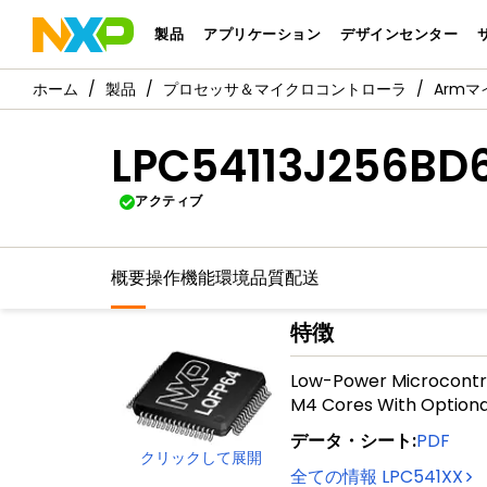
製品
アプリケーション
デザインセンター
製品
プロセッサ＆マイクロコントローラ
Arm
LPC54113J256BD
アクティブ
概要
操作機能
環境
品質
配送
特徴
Low-Power Microcontr
M4 Cores With Optiona
データ・シート
:
PDF
クリックして展開
全ての情報
LPC541XX