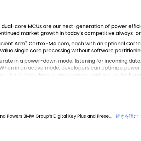
 dual-core MCUs are our next-generation of power effici
continued market growth in today's competitive always-o
®
icient Arm
Cortex-M4 core, each with an optional Corte
 value single core processing without software partitionin
erate in a power-down mode, listening for incoming data,
. When in an active mode, developers can optimize power
re for data collection, aggregation, and system task m
ms, such as sensor fusion more quickly helping to reduc
rophone (DMIC) subsystem on the LPC54110 family will als
ieving the stringent power efficiencies required for al
resso Software and Tools
, a comprehensive and cohesi
NXP Trimension Ultra-Wideband Powers BMW Group’s Digital Key Plus and Presence Detection
続きを読む
s. MCUXpresso SDK also includes project files for Keil MD