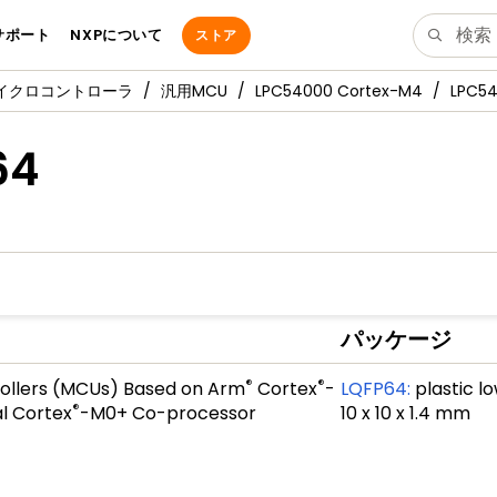
サポート
NXPについて
ストア
マイクロコントローラ
汎用MCU
LPC54000 Cortex-M4
LPC54
64
パッケージ
®
®
ollers (MCUs) Based on Arm
Cortex
-
LQFP64
:
plastic l
®
l Cortex
-M0+ Co-processor
10 x 10 x 1.4 mm