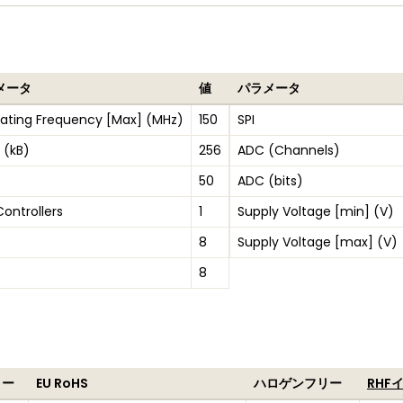
メータ
値
パラメータ
ating Frequency [Max] (MHz)
150
SPI
 (kB)
256
ADC (Channels)
50
ADC (bits)
ontrollers
1
Supply Voltage [min] (V)
8
Supply Voltage [max] (V)
8
リー
EU RoHS
ハロゲンフリー
RHF