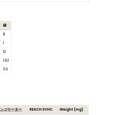
値
8
1
12
1.62
3.6
インジケーター
REACH SVHC
Weight (mg)