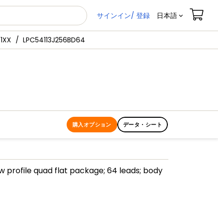
サインイン/ 登録
日本語
1XX
LPC54113J256BD64
購入オプション
データ・シート
ow profile quad flat package; 64 leads; body