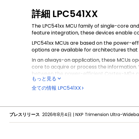
詳細
LPC541XX
The LPC541xx MCU family of single-core and
feature integration, these devices enable 
LPC541xx MCUs are based on the power-eff
options are available for architectures that
In an always-on application, these MCUs op
core to acquire or process the information
between the power-efficient Cortex-M0+ co
もっと見る
can complete processor-intensive algorith
全ての情報
LPC541XX
The optional dedicated on-chip digital mic
that demand voice input and processing, ach
products.
This device is fully supported by NXP’s
MCUXp
プレスリリース
2026年8月4日
|
for Kinetis, LPC and i.MX RT microcontroller