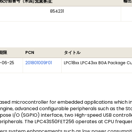
税分類番号（米国)
免責事項:
輸出
854231
期限
PCN
タイトル
-06-25
201801009F01
LPC18xx LPC43xx BGA Package Cu 
sed microcontroller for embedded applications which i
 engine, advanced configurable peripherals such as the 
ose I/O (SGPIO) interface, two High-speed USB controlle
 peripherals. The LPC43S50FET256 operates at CPU frequen
ffers system enhancements such as low power consumpti