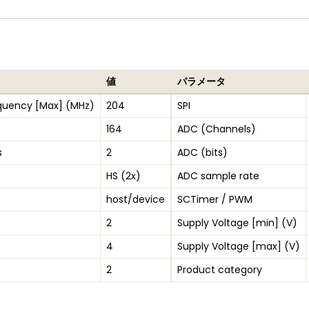
値
パラメータ
quency [Max] (MHz)
204
SPI
164
ADC (Channels)
s
2
ADC (bits)
HS (2x)
ADC sample rate
host/device
SCTimer / PWM
2
Supply Voltage [min] (V)
4
Supply Voltage [max] (V)
2
Product category