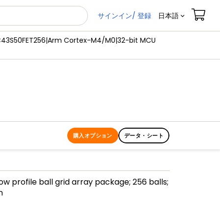
サインイン/ 登録
日本語
C43S50FET256|Arm Cortex-M4/M0|32-bit MCU
購入オプション
データ・シート
low profile ball grid array package; 256 balls;
m