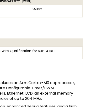
規制品目番号（米国）
5A992
Wire Qualification for NXP-ATKH
ncludes an Arm Cortex-M0 coprocessor,
State Configurable Timer/PWM
rs, Ethernet, LCD, an external memory
cies of up to 204 MHz.
on, enhanced debug features, and a high