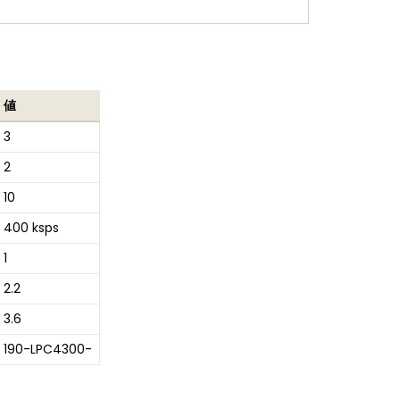
値
3
2
10
400 ksps
1
2.2
3.6
190-LPC4300-