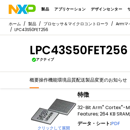
製品
アプリケーション
デザインセンター
製品
プロセッサ＆マイクロコントローラ
Arm
LPC43S50FET256
LPC43S50FET256
アクティブ
概要
操作機能
環境
品質
配送
製品変更のお知らせ
特徴
®
®
32-Bit Arm
Cortex
-M
Features; 264 KB SRAM;
データ・シート
:
PDF
クリックして展開