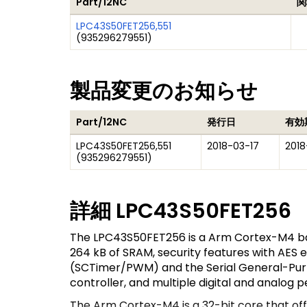
Part/12NC
関
LPC43S50FET256,551
(
935296279551
)
製品変更のお知らせ
Part/12NC
発行日
有効
LPC43S50FET256,551
2018-03-17
2018
(
935296279551
)
詳細
LPC43S50FET256
The LPC43S50FET256 is a Arm Cortex-M4 ba
264 kB of SRAM, security features with AES
(SCTimer/PWM) and the Serial General-Purp
controller, and multiple digital and analog
The Arm Cortex-M4 is a 32-bit core that o