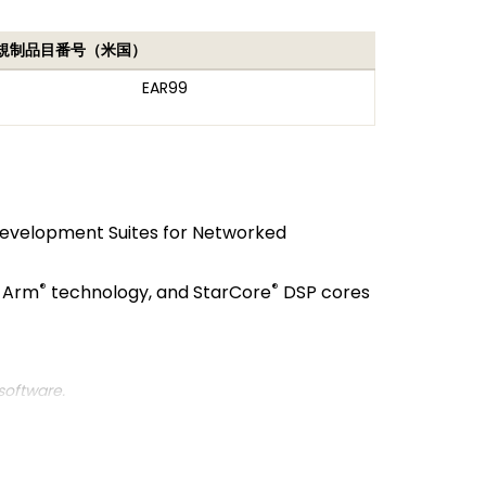
規制品目番号（米国）
EAR99
evelopment Suites for Networked
®
®
, Arm
technology, and StarCore
DSP cores
software.
 software developers (developer suite),