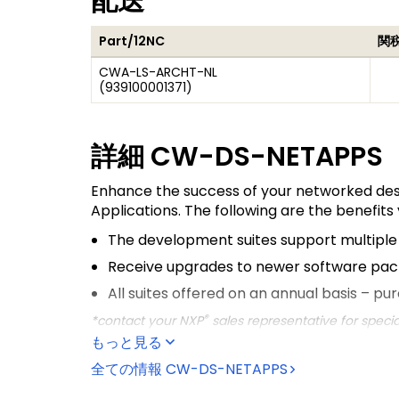
配送
Part/12NC
関
CWA-LS-ARCHT-NL
(
939100001371
)
詳細
CW-DS-NETAPPS
Enhance the success of your networked desig
Applications. The following are the benefits
The development suites support multiple 
Receive upgrades to newer software pack
All suites offered on an annual basis – pur
®
*contact your NXP
sales representative for speci
もっと見る
We created the differing suites to address 
board bring-up experts (specialist suite) an
全ての情報
CW-DS-NETAPPS