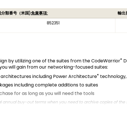
税分類番号（米国)
免責事項:
輸出
852351
®
n by utilizing one of the suites from the CodeWarrior
D
 you will gain from our networking-focused suites:
®
architectures including Power Architecture
technology
ages including complete additions to suites
chase for as long as you will need the tools
al annual buy-out terms when you need to archive copies of the 
different roles within our customer's companies including
d network architects (architect suite).