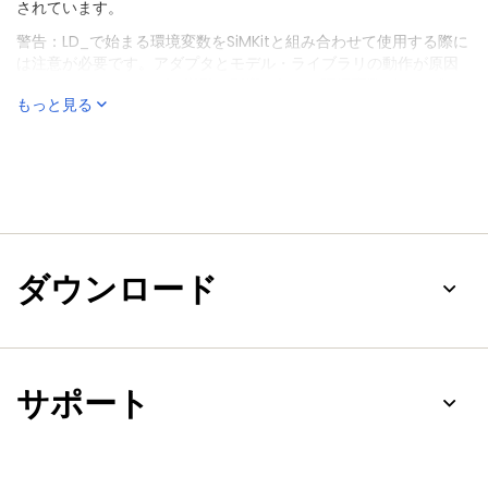
されています。
警告：LD_で始まる環境変数をSiMKitと組み合わせて使用する際に
は注意が必要です。アダプタとモデル・ライブラリの動作が原因
で、システム・ローダの挙動に影響を与える環境変数がライブラ
もっと見る
リの動作に影響を与える可能性があります。たとえば、
LD_BIND_NOW環境変数がセットされている場合、未解決の外部
が原因でモデル・ライブラリをロードできなくなります。
バージョンが異なるソース・コードの違いは、そのバージョンの
ソース・コードに由来したものである必要があります。その目的
のために、複数のバージョンのソースが提供されます。「diff -
rup」を使用して、2つのディレクトリ・ツリー内の全ファイルの
差分を簡単に生成できます。
ダウンロード
サポート