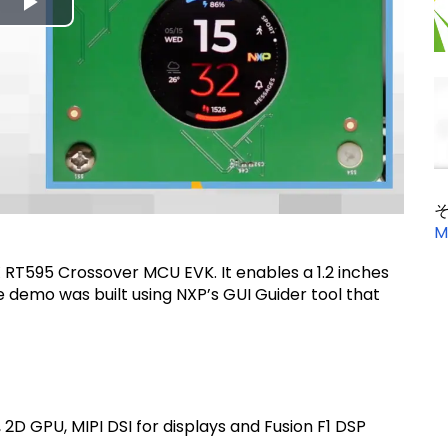
Play
Video
M
 RT595 Crossover MCU EVK. It enables a 1.2 inches
he demo was built using NXP’s GUI Guider tool that
 2D GPU, MIPI DSI for displays and Fusion F1 DSP