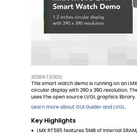
2026年7月30日
This smart watch demo is running on an i.MX
circular display with 390 x 390 resolution. T
uses the open source LVGL graphics library.
Learn more about GUI Guider and LVGL
.
Key Highlights
i.MX RT595 features 5MB of internal SRAM,