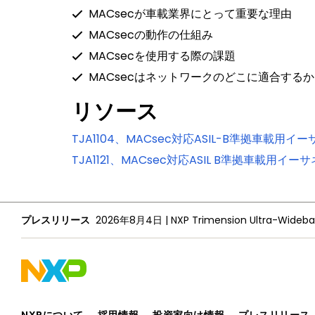
MACsecが車載業界にとって重要な理由
MACsecの動作の仕組み
MACsecを使用する際の課題
MACsecはネットワークのどこに適合するか
リソース
TJA1104、MACsec対応ASIL-B準拠車載用イー
TJA1121、MACsec対応ASIL B準拠車載用イーサ
プレスリリース
2026年8月4日
|
NXPについて
採用情報
投資家向け情報
プレスリリース