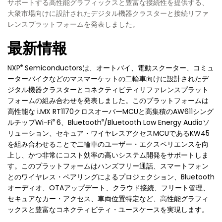
サポートする高性能グラフィックスと豊富な接続性を提供する、
大衆市場向けに設計されたデジタル機器クラスターと接続リファ
レンスプラットフォームを発表しました。
最新情報
®
NXP
Semiconductorsは、オートバイ、電動スクーター、コミュ
ーターバイクなどのマスマーケットの二輪車向けに設計されたデ
ジタル機器クラスターとコネクティビティリファレンスプラット
フォームの組み合わせを発表しました。このプラットフォームは
高性能な i.MX RT1170クロスオーバーMCUと高集積のAW611シング
®
®
ルチップWi-Fi
6、Bluetooth
/Bluetooth Low Energy Audioソ
リューション、セキュア・ワイヤレスアクセスMCUであるKW45
を組み合わせることで二輪車のユーザー・エクスペリエンスを向
上し、かつ非常にコスト効率の高いシステム開発をサポートしま
す。このプラットフォームはハンズフリー通話、スマートフォン
とのワイヤレス・ペアリングによるプロジェクション、Bluetooth
オーディオ、OTAアップデート、クラウド接続、フリート管理、
セキュアなカー・アクセス、車両位置特定など、高性能グラフィ
ックスと豊富なコネクティビティ・ユースケースを実現します。