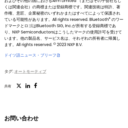
およびその他の国におけるArm Limited （またはその子会社もし
くは関連会社）の商標または登録商標です。関連技術は特許、著
作権、意匠、企業秘密のいずれかまたはすべてによって保護され
®
ている可能性があります。All rights reserved. Bluetooth
のワー
ドマークとロゴはBluetooth SIG, Inc.が所有する登録商標であ
り、NXP Semiconductorsはこうしたマークの使用許可を受けて
います。他の製品名、サービス名は、それぞれの所有者に帰属し
©
ます。All rights reserved.
2023 NXP B.V.
ドイツ語ニュース・ブリーフ
タグ:
オートモーティブ
ツ
共有
フ
LinkedIn
イ
ェ
ッ
イ
タ
ス
お問い合わせ
ー
ブ