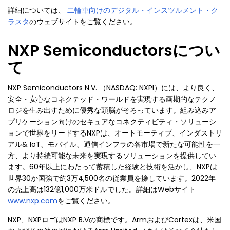
詳細については、
二輪車向けのデジタル・インスツルメント・ク
ラスタ
のウェブサイトをご覧ください。
NXP Semiconductorsについ
て
NXP Semiconductors N.V. （NASDAQ: NXPI）には、より良く、
安全・安心なコネクテッド・ワールドを実現する画期的なテクノ
ロジを生み出すために優秀な頭脳がそろっています。組み込みア
プリケーション向けのセキュアなコネクティビティ・ソリューシ
ョンで世界をリードするNXPは、オートモーティブ、インダストリ
アル& IoT、モバイル、通信インフラの各市場で新たな可能性を一
方、より持続可能な未来を実現するソリューションを提供してい
ます。60年以上にわたって蓄積した経験と技術を活かし、NXPは
世界30か国強で約3万4,500名の従業員を擁しています。2022年
の売上高は132億1,000万米ドルでした。詳細はWebサイト
www.nxp.com
をご覧ください。
NXP、NXPロゴはNXP B.Vの商標です。ArmおよびCortexは、米国