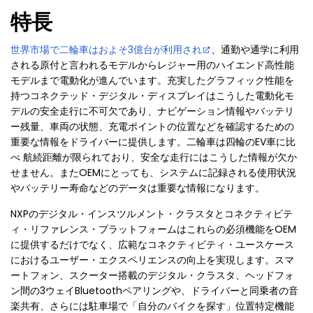
特長
世界市場で二輪車はおよそ3億台が利用され
、通勤や通学に利用
される原付と言われるモデルからレジャー用のハイエンド高性能
モデルまで電動化が進んでいます。充実したグラフィック性能を
持つコネクテッド・デジタル・ディスプレイはこうした電動化モ
デルの安全走行に不可欠であり、ナビゲーション情報やバッテリ
ー残量、車両の状態、充電ポイントの位置などを確認するための
重要な情報をドライバーに提供します。二輪車は四輪のEV車に比
べ 航続距離が限られており、安全な走行にはこうした情報が欠か
せません。またOEMにとっても、システムに記録される使用状況
やバッテリー寿命などのデータは重要な情報になります。
NXPのデジタル・インスツルメント・クラスタとコネクティビテ
ィ・リファレンス・プラットフォームはこれらの必須機能をOEM
に提供するだけでなく、広範なコネクティビティ・ユースケース
におけるユーザー・エクスペリエンスの向上を実現します。スマ
ートフォン、スクーター搭載のデジタル・クラスタ、ヘッドフォ
ン間の3ウェイBluetoothペアリングや、ドライバーと同乗者の音
楽共有、さらには駐車場で「自分のバイクを探す」位置特定機能