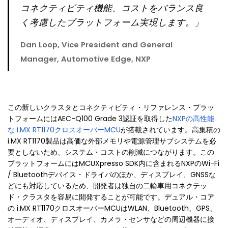
コネクティビティ機能、コストをバランス良
く考慮したプラットフォーム実現します。」
Dan Loop, Vice President and General
Manager, Automotive Edge, NXP
この新しいクラスタとコネクティビティ・リファレンス・プラッ
トフォームにはAEC-Q100 Grade 3認証を取得した
NXPの高性能
な i.MX RT1170クロスオーバーMCU
が搭載されています。高集積の
i.MX RT1170製品は高価な外部メモリや電源管理サブシステムを必
要としないため、システム・コストの削減につながります。この
プラットフォームにはMCUXpresso SDK内に含まれるNXPのWi-Fi
/ Bluetoothデバイス・ドライバのほか、ディスプレイ、GNSSな
どにも対応しているため、開発者は独自の二輪車用コネクテッ
ド・クラスタを容易に開発することが可能です。デュアル・コア
の i.MX RT1170クロスオーバーMCUはWLAN、Bluetooth、GPS、
オーディオ、ディスプレイ、カメラ・センサなどの周辺機器に接