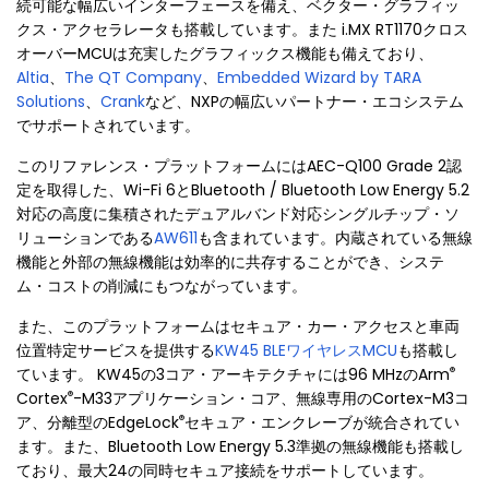
続可能な幅広いインターフェースを備え、ベクター・グラフィッ
クス・アクセラレータも搭載しています。また i.MX RT1170クロス
オーバーMCUは充実したグラフィックス機能も備えており、
Altia
、
The QT Company
、
Embedded Wizard by TARA
Solutions
、
Crank
など、NXPの幅広いパートナー・エコシステム
でサポートされています。
このリファレンス・プラットフォームにはAEC-Q100 Grade 2認
定を取得した、Wi-Fi 6とBluetooth / Bluetooth Low Energy 5.2
対応の高度に集積されたデュアルバンド対応シングルチップ・ソ
リューションである
AW611
も含まれています。内蔵されている無線
機能と外部の無線機能は効率的に共存することができ、システ
ム・コストの削減にもつながっています。
また、このプラットフォームはセキュア・カー・アクセスと車両
位置特定サービスを提供する
KW45 BLEワイヤレスMCU
も搭載し
®
ています。 KW45の3コア・アーキテクチャには96 MHzのArm
®
Cortex
-M33アプリケーション・コア、無線専用のCortex-M3コ
®
ア、分離型のEdgeLock
セキュア・エンクレーブが統合されてい
ます。また、Bluetooth Low Energy 5.3準拠の無線機能も搭載し
ており、最大24の同時セキュア接続をサポートしています。