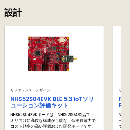
設計
リファレンス・デザイン
リファ
NHS52S04EVK BLE 5.3 IoTソリ
Fr
ューション評価キット
FRD
NHS52S04EVKボードは、NHS52S04製品ファ
NMH
ミリ向けに高度な構成が可能な、低消費電力で
ール
コスト効率の高い評価および開発ボードです。
ツー