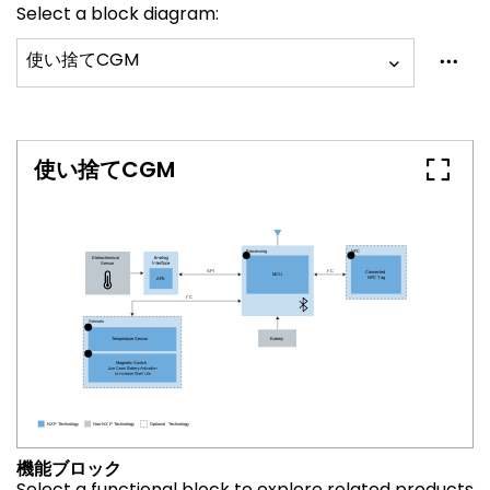
Select a block diagram:
使い捨てCGM
使い捨てCGM
機能ブロック
Select a functional block to explore related products