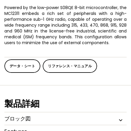
Powered by the low-power S08QE 8-bit microcontroller, the
MC12311 embeds a rich set of peripherals with a high-
performance sub-1 GHz radio, capable of operating over a
wide frequency range including 315, 433, 470, 868, 915, 928
and 960 MHz in the license-free industrial, scientific and
medical (ISM) frequency bands. This configuration allows
users to minimize the use of external components.
データ・シート
リファレンス・マニュアル
製品詳細
ブロック図