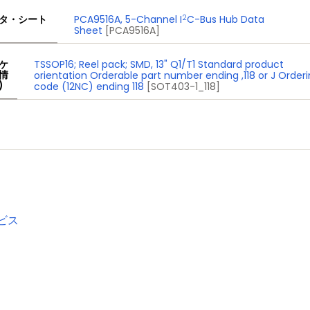
2
タ・シート
PCA9516A, 5-Channel I
C-Bus Hub Data
Sheet
[PCA9516A]
ケ
TSSOP16; Reel pack; SMD, 13" Q1/T1 Standard product
情
orientation Orderable part number ending ,118 or J Order
)
code (12NC) ending 118
[SOT403-1_118]
ビス