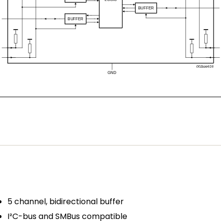
5 channel, bidirectional buffer
I²C-bus and SMBus compatible