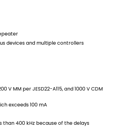
repeater
devices and multiple controllers
200 V MM per JESD22-A115, and 1000 V CDM
hich exceeds 100 mA
 than 400 kHz because of the delays