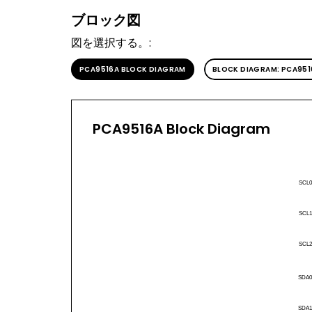
ブロック図
図を選択する。:
PCA9516A BLOCK DIAGRAM
BLOCK DIAGRAM: PCA951
PCA9516A Block Diagram