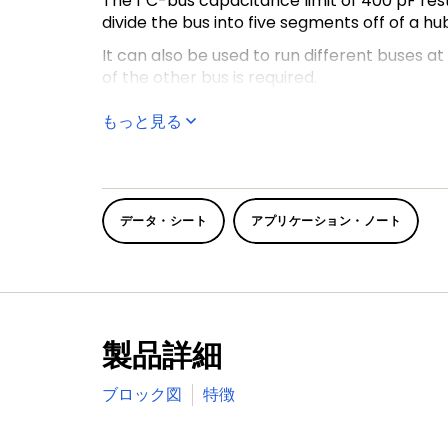
The I²C-bus capacitance limit of 400 pF re
divide the bus into five segments off of a
It can also be used to run different buses a
of the other bus is required.
Two or more
PCA9516A'
s cannot be put in 
もっと見る
different 'legal' low voltage levels are use
LOW' applied at the input of a PCA9516A will
'buffered LOW' is applied to another PCA951
it as a 'regular LOW' and will not propagat
with the PCA9515A, PCA9516A, or PCA9518A, bu
データ・シート
アプリケーション・ノート
lock-up conditions.
製品詳細
ブロック図
特徴