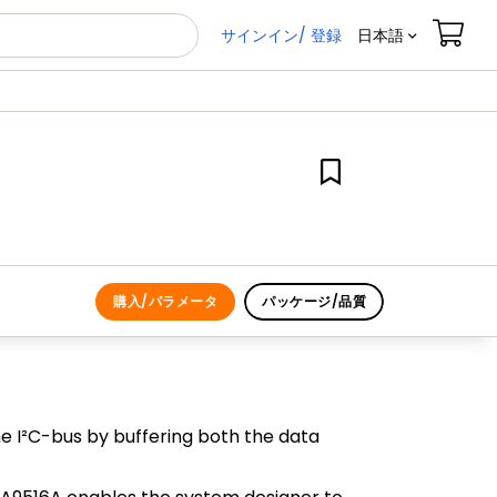
サインイン/ 登録
日本語
購入/パラメータ
パッケージ/品質
he I²C-bus by buffering both the data