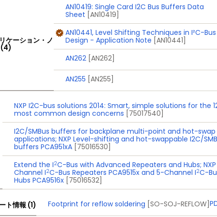
AN10419: Single Card I2C Bus Buffers Data
Sheet
[AN10419]
AN10441, Level Shifting Techniques in I²C-Bus
リケーション・ノ
Design - Application Note
[AN10441]
(4)
AN262
[AN262]
AN255
[AN255]
NXP I2C-bus solutions 2014: Smart, simple solutions for the 1
most common design concerns
[75017540]
I2C/SMBus buffers for backplane multi-point and hot-swap
applications; NXP Level-shifting and hot-swappable I2C/SM
buffers PCA951xA
[75016530]
2
Extend the I
C-Bus with Advanced Repeaters and Hubs; NXP
2
2
Channel I
C-Bus Repeaters PCA9515x and 5-Channel I
C-Bu
Hubs PCA9516x
[75016532]
P
Footprint for reflow soldering
[SO-SOJ-REFLOW]
ート情報 (1)