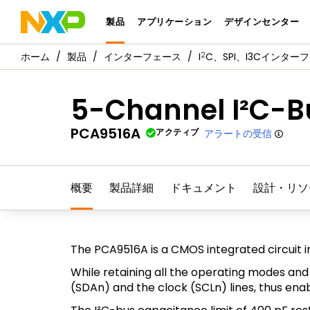
製品
アプリケーション
デザインセンター
2
製品
インターフェース
I
C、SPI、I3Cインタ
5-Channel I²C-B
PCA9516A
アクティブ
アラートの受信
概要
製品詳細
ドキュメント
設計・リソ
The PCA9516A is a CMOS integrated circuit i
While retaining all the operating modes and 
(SDAn) and the clock (SCLn) lines, thus enab