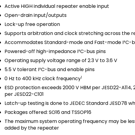
Active HIGH individual repeater enable input
Open-drain input/outputs
Lock-up free operation
Supports arbitration and clock stretching across the 
Accommodates Standard-mode and Fast-mode I²C-bus 
Powered-off high-impedance I²C-bus pins
Operating supply voltage range of 2.3 V to 3.6 V
5.5 V tolerant I²C-bus and enable pins
1
0 Hz to 400 kHz clock frequency
ESD protection exceeds 2000 V HBM per JESD22-A114, 
per JESD22-C101
Latch-up testing is done to JEDEC Standard JESD78 w
Packages offered: SO16 and TSSOP16
The maximum system operating frequency may be less
added by the repeater