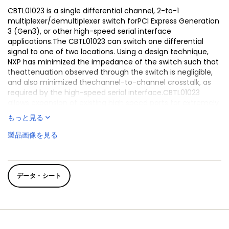
CBTL01023 is a single differential channel, 2-to-1
multiplexer/demultiplexer switch forPCI Express Generation
3 (Gen3), or other high-speed serial interface
applications.The CBTL01023 can switch one differential
signal to one of two locations. Using a design technique,
NXP has minimized the impedance of the switch such that
theattenuation observed through the switch is negligible,
and also minimized thechannel-to-channel crosstalk, as
required by the high-speed serial interface.CBTL01023
allows expansion of existing high speed ports for extremely
low power.
もっと見る
製品画像を見る
データ・シート