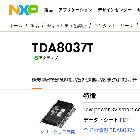
製品
アプリケーション
デザインセンター
製品
セキュリティと認証
コンタクト・リーダ
TDA8037T
アクティブ
概要
操作機能
環境
品質
配送
製品変更のお知らせ
特徴
Low power 3V smart ca
データ・シート
:
PDF
全ての情報
TDA8037
クリックして展開