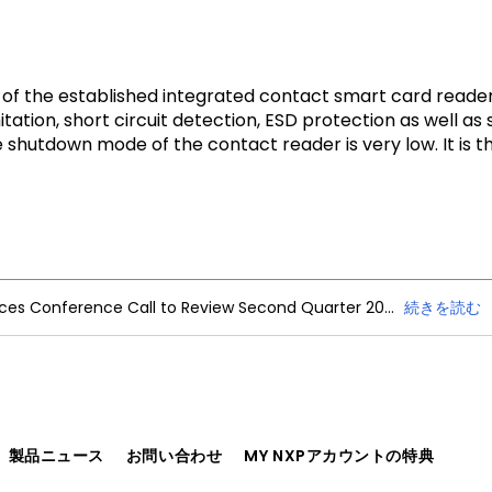
of the established integrated contact smart card reader I
tation, short circuit detection, ESD protection as well as 
 shutdown mode of the contact reader is very low. It is 
NXP Semiconductors Announces Conference Call to Review Second Quarter 2026 Financial Results
続きを読む
、製品ニュース
お問い合わせ
MY NXPアカウントの特典