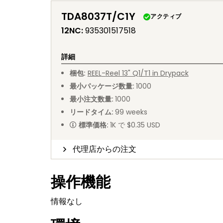
TDA8037T/C1Y
アクティブ
12NC
:
935301517518
詳細
梱包
:
REEL
-
Reel 13" Q1/T1 in Drypack
最小パッケージ数量
:
1000
最小注文数量
:
1000
リードタイム
:
99
weeks
標準価格
:
1K で $0.35 USD
代理店からの注文
操作機能
情報なし