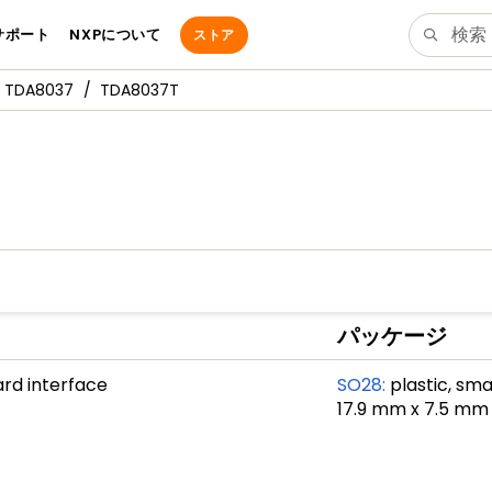
サポート
NXPについて
ストア
TDA8037
TDA8037T
パッケージ
rd interface
SO28
:
plastic, sma
17.9 mm x 7.5 mm