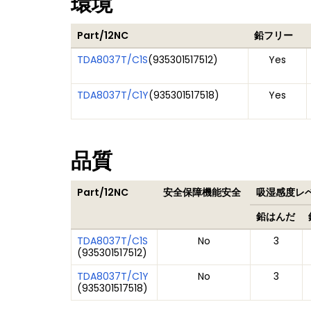
環境
Part/12NC
鉛フリー
TDA8037T/C1S
(
935301517512
)
Yes
TDA8037T/C1Y
(
935301517518
)
Yes
品質
Part/12NC
安全保障機能安全
吸湿感度レベル
鉛はんだ
TDA8037T/C1S
No
3
(
935301517512
)
TDA8037T/C1Y
No
3
(
935301517518
)