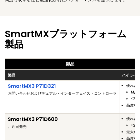
SmartMXプラットフォーム
製品
製品
製品
ハイライ
SmartMX3 P71D321
優れた
M/
お問い合わせおよびデュアル・インターフェイス・コントローラ
<2s 
高度なIn
SmartMX3 P71D600
優れた
<2s 
、近日発売
最大45
高度な