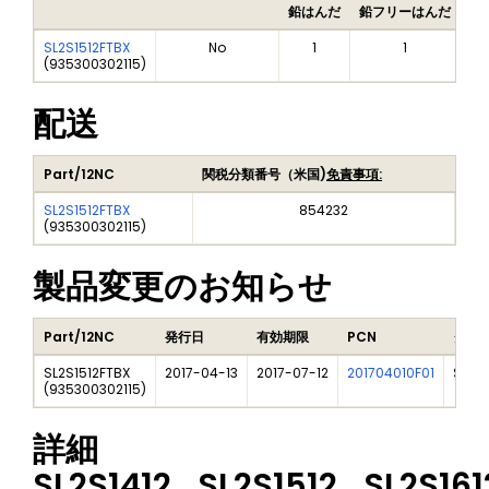
鉛はんだ
鉛フリーはんだ
鉛
SL2S1512FTBX
No
1
1
(
935300302115
)
配送
Part/12NC
関税分類番号（米国)
免責事項:
SL2S1512FTBX
854232
(
935300302115
)
製品変更のお知らせ
Part/12NC
発行日
有効期限
PCN
タイ
SL2S1512FTBX
2017-04-13
2017-07-12
201704010F01
SOT1
(
935300302115
)
詳細
SL2S1412_SL2S1512_SL2S161