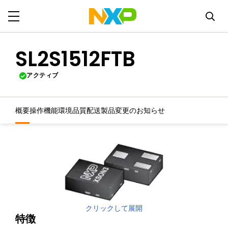
SL2S1512FTB
アクティブ
概要
操作機能
環境
品質
配送
製品変更のお知らせ
クリックして展開
特徴