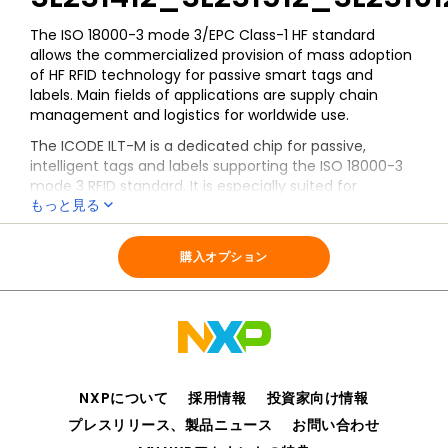
The ISO 18000-3 mode 3/EPC Class-1 HF standard
allows the commercialized provision of mass adoption
of HF RFID technology for passive smart tags and
labels. Main fields of applications are supply chain
management and logistics for worldwide use.
The ICODE ILT-M is a dedicated chip for passive,
intelligent tags and labels supporting the ISO 18000-3
mode 3 RFID standard. It is especially suited for
もっと見る
applications where reliable identification and high anti-
collision rates are required.
全ての情報
SL2S1412_SL2S1512_SL2S1612
The ICODE ILT-M is a product out of the NXP
購入オプション
Semiconductors ICODE product family. The entire
ICODE product family offers anti-collision functionality.
This allows a reader to simultaneously operate multiple
labels/tags within its antenna field. A ICODE ILT-M
based label/tag requires no external power supply.
Its contactless interface generates the power supply
NXPについて
採用情報
投資家向け情報
via the antenna circuit by inductive energy
プレスリリース、製品ニュース
お問い合わせ
transmission from the interrogator (reader), while the