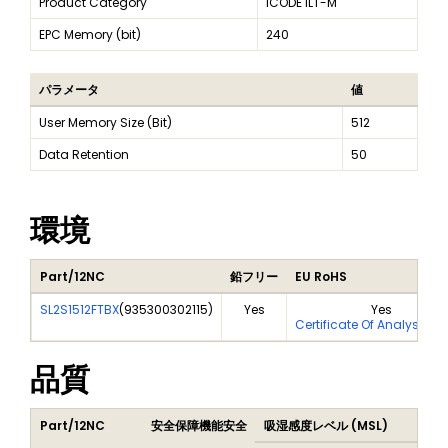
Product Category
ICODE ILT-M
EPC Memory (bit)
240
パラメータ
値
User Memory Size (Bit)
512
Data Retention
50
環境
Part/12NC
鉛フリー
EU RoHS
SL2S1512FTBX
(
935300302115
)
Yes
Yes
Certificate Of Analysis (
品質
Part/12NC
安全保障機能安全
吸湿感度レベル (MSL)
Pe