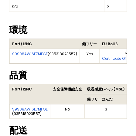
SCI
2
環境
Part/12NC
鉛フリー
EU RoHS
S9S08AW16E7MFGE
(
935318023557
)
Yes
Yes
Certificate Of Ana
品質
Part/12NC
安全保障機能安全
吸湿感度レベル (MSL)
Pe
鉛フリーはんだ
鉛
S9S08AW16E7MFGE
No
3
(
935318023557
)
配送