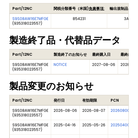
Part/12NC
関税分類番号（米国)
免責事項:
輸出規制品目番
S9S08AW16E7MFGE
854231
3A991A
(
935318023557
)
製造終了品・代替品データ
Part/12NC
製造終了のお知らせ
最終購入日
最終納品
S9S08AW16E7MFGE
NOTICE
2027-08-06
2028-08
(
935318023557
)
製品変更のお知らせ
Part/12NC
発行日
有効期限
PCN
S9S08AW16E7MFGE
2026-08-06
2026-08-07
202608007DN
(
935318023557
)
S9S08AW16E7MFGE
2025-04-16
2025-05-26
202504008I
(
935318023557
)