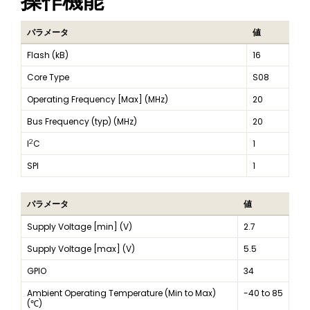
操作機能
パラメータ
値
Flash (kB)
16
Core Type
S08
Operating Frequency [Max] (MHz)
20
Bus Frequency (typ) (MHz)
20
2
I
C
1
SPI
1
パラメータ
値
Supply Voltage [min] (V)
2.7
Supply Voltage [max] (V)
5.5
GPIO
34
Ambient Operating Temperature (Min to Max)
-40 to 85
(℃)