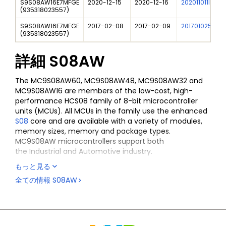
S9S08AW16E7MFGE
2020-12-15
2020-12-16
202011011I
(
935318023557
)
S9S08AW16E7MFGE
2017-02-08
2017-02-09
201701025I
(
935318023557
)
詳細
S08AW
The MC9S08AW60, MC9S08AW48, MC9S08AW32 and
MC9S08AW16 are members of the low-cost, high-
performance HCS08 family of 8-bit microcontroller
units (MCUs). All MCUs in the family use the enhanced
S08
core and are available with a variety of modules,
memory sizes, memory and package types.
MC9S08AW microcontrollers support both
the Industrial and Automotive industry.
もっと見る
全ての情報
S08AW