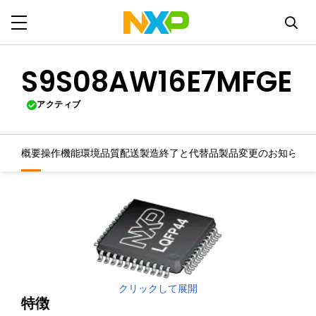
S9S08AW16E7MFGE
アクティブ
概要
操作機能
環境
品質
配送
製造終了と代替品
製品変更のお知らせ
クリックして展開
特徴