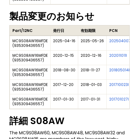
製品変更のお知らせ
Part/12NC
発行日
有効期限
PCN
MC9S08AW16MFDE
2025-04-16
2025-05-26
202504007I
(
935309436557
)
MC9S08AW16MFDE
2020-12-15
2020-12-16
202011011I
(
935309436557
)
MC9S08AW16MFDE
2018-08-30
2018-11-27
201805014F01
(
935309436557
)
MC9S08AW16MFDE
2017-12-20
2018-01-03
201710023I
(
935309436557
)
MC9S08AW16MFDE
2017-01-30
2017-01-31
201701027I
(
935309436557
)
詳細
S08AW
The MC9S08AW60, MC9S08AW48, MC9S08AW32 and