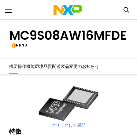
MC9S08AW16MFDE
NRND
概要
操作機能
環境
品質
配送
製品変更のお知らせ
クリックして展開
特徴