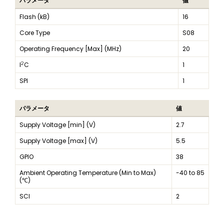
パラメータ
値
Flash (kB)
16
Core Type
S08
Operating Frequency [Max] (MHz)
20
2
I
C
1
SPI
1
パラメータ
値
Supply Voltage [min] (V)
2.7
Supply Voltage [max] (V)
5.5
GPIO
38
Ambient Operating Temperature (Min to Max)
-40 to 85
(℃)
SCI
2