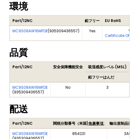
環境
Part/12NC
鉛フリー
EU RoHS
MC9S08AW16MFDE
(
935309436557
)
Yes
Yes
Certificate Of Ana
品質
Part/12NC
安全保障機能安全
吸湿感度レベル (MSL)
Pea
鉛フリーはんだ
鉛
MC9S08AW16MFDE
No
3
(
935309436557
)
配送
Part/12NC
関税分類番号（米国)
免責事項:
輸出規制品目番
MC9S08AW16MFDE
854231
3A991A
(
935309436557
)