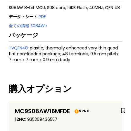
S08AW 8-bit MCU, S08 core, 16KB Flash, 40MHz, QFN 48
データ・シート
:
PDF
全ての情報
S08AW
パッケージ
HVQFN48
:
plastic, thermally enhanced very thin quad
flat non-leaded package; 48 terminals; 0.5 mm pitch;
7 mm x 7 mm x 0.9 mm body
購入オプション
MC9S08AW16MFDE
NRND
12NC
:
935309436557