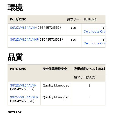
環境
Part/12NC
鉛フリー
EU RoHS
S912ZVML64AVKH
(
935425721557
)
Yes
Yes
Certificate Of Anal
S912ZVML64AVKHR
(
935425721528
)
Yes
Yes
Certificate Of Anal
品質
Part/12NC
安全保障機能安全
吸湿感度レベル (MSL)
P
鉛フリーはんだ
鉛
S912ZVML64AVKH
Quality Managed
3
(
935425721557
)
S912ZVML64AVKHR
Quality Managed
3
(
935425721528
)