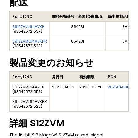
配送
Part/12NC
関税分類番号（米国)
免責事項:
輸出規制品目番号
S912ZVML64AVKH
854231
3A991A2
(
935425721557
)
S912ZVML64AVKHR
854231
3A991A2
(
935425721528
)
製品変更のお知らせ
Part/12NC
発行日
有効期限
PCN
S912ZVML64AVKH
2025-04-16
2025-05-26
202504008I
F
(
935425721557
)
S912ZVML64AVKHR
(
935425721528
)
詳細
S12ZVM
The 16-bit S12 MagniV® S12ZVM mixed-signal