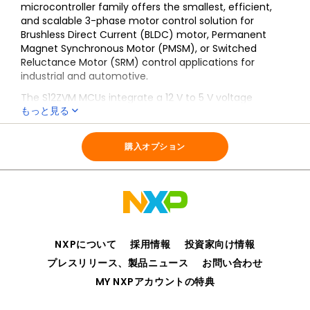
microcontroller family offers the smallest, efficient,
and scalable 3-phase motor control solution for
Brushless Direct Current (BLDC) motor, Permanent
Magnet Synchronous Motor (PMSM), or Switched
Reluctance Motor (SRM) control applications for
industrial and automotive.
The S12ZVM MCUs integrate a 12 V to 5 V voltage
もっと見る
regulator, LIN physical layer or CAN physical layer, and a
Gate Driver Unit (GDU) to control six power MOSFETs.
全ての情報
S12ZVM
購入オプション
NXPについて
採用情報
投資家向け情報
プレスリリース、製品ニュース
お問い合わせ
MY NXPアカウントの特典