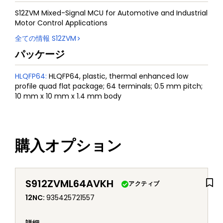
S12ZVM Mixed-Signal MCU for Automotive and Industrial
Motor Control Applications
全ての情報
S12ZVM
パッケージ
HLQFP64
:
HLQFP64, plastic, thermal enhanced low
profile quad flat package; 64 terminals; 0.5 mm pitch;
10 mm x 10 mm x 1.4 mm body
購入オプション
S912ZVML64AVKH
アクティブ
12NC
:
935425721557