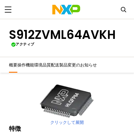
S912ZVML64AVKH
アクティブ
概要
操作機能
環境
品質
配送
製品変更のお知らせ
クリックして展開
特徴