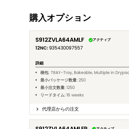
購入オプション
S912ZVLA64AMLF
アクティブ
12NC
:
935430097557
詳細
梱包
:
TRAY
-
Tray, Bakeable, Multiple in Drypa
最小パッケージ数量
:
250
最小注文数量
:
1250
リードタイム
:
16
weeks
代理店からの注文
S912ZVLA64AMLFR
アクティブ