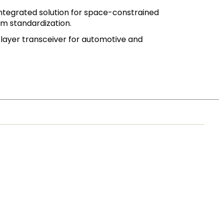
integrated solution for space-constrained
rm standardization.
l layer transceiver for automotive and
©2006-2026 NXP Semiconductors. All rights reserved.