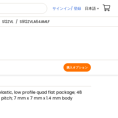
サインイン/ 登録
日本語
S12ZVL
S912ZVLA64AMLF
購入オプション
lastic, low profile quad flat package; 48
 pitch; 7 mm x 7 mm x 1.4 mm body