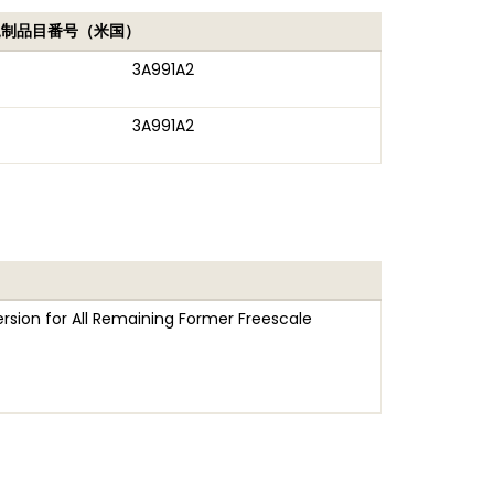
規制品目番号（米国）
3A991A2
3A991A2
rsion for All Remaining Former Freescale