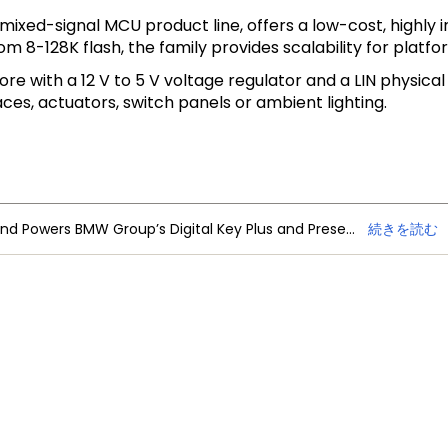
mixed-signal MCU product line, offers a low-cost, highly 
 8-128K flash, the family provides scalability for platfo
ore with a 12 V to 5 V voltage regulator and a LIN physica
aces, actuators, switch panels or ambient lighting.
NXP Trimension Ultra-Wideband Powers BMW Group’s Digital Key Plus and Presence Detection
続きを読む
、製品ニュース
お問い合わせ
MY NXPアカウントの特典
ィードバック