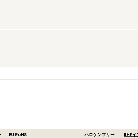
ー
EU RoHS
ハロゲンフリー
RHF