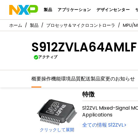
製品
アプリケーション
デザインセンター
製品
プロセッサ＆マイクロコントローラ
MPU/
S912ZVLA64AMLF
アクティブ
概要
操作機能
環境
品質
配送
製品変更のお知らせ
特徴
S12ZVL Mixed-Signal MC
Applications
全ての情報
S12ZVL
クリックして展開