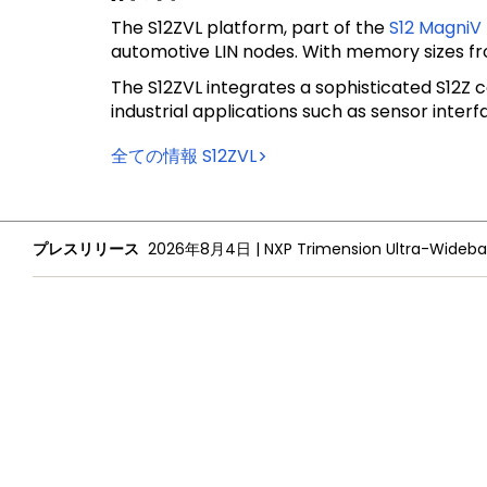
The S12ZVL platform, part of the
S12 MagniV
automotive LIN nodes. With memory sizes from
The S12ZVL integrates a sophisticated S12Z c
industrial applications such as sensor interf
全ての情報
S12ZVL
プレスリリース
2026年8月4日
|
NXPについて
採用情報
投資家向け情報
プレスリリース
プライバシー
ご利用規約
販売条件
アクセシビリティ
webサイトのフ