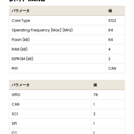
パラメータ
値
Core Type
S12Z
Operating Frequency [Max] (MHz)
64
Flash (kB)
64
RAM (kB)
4
EEPROM (kB)
2
PHY
CAN
パラメータ
値
GPIO
78
CAN
1
SCI
2
SPI
1
2
I
C
1