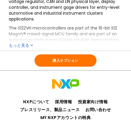
voltage regulator, CAN and LIN physical layer, display
controller, and instrument gage drivers for entry-level
automotive and industrial instrument clusters
applications.
The S12ZVH microcontrollers are part of the 16-bit S12
MagniV® mixed-signal MCU family and are part of an
automotive instrument cluster solution demostrating
もっと見る
high integration in a single chip.
全ての情報
S12ZVH
The S12ZVH MCU allows designing an instrument cluster
with a smaller and more energy-efficient footprint,
購入オプション
reducing cost and improving overall system reliability
using a minimized component number.
NXPについて
採用情報
投資家向け情報
プレスリリース、製品ニュース
お問い合わせ
MY NXPアカウントの特典