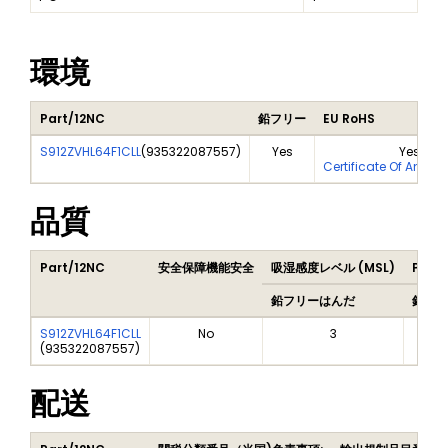
環境
Part/12NC
鉛フリー
EU RoHS
S912ZVHL64F1CLL
(
935322087557
)
Yes
Yes
Certificate Of Analy
品質
Part/12NC
安全保障機能安全
吸湿感度レベル (MSL)
Peak 
鉛フリーはんだ
鉛フリ
S912ZVHL64F1CLL
No
3
(
935322087557
)
配送