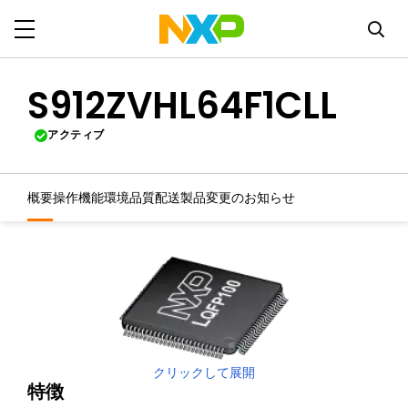
S912ZVHL64F1CLL
アクティブ
概要
操作機能
環境
品質
配送
製品変更のお知らせ
クリックして展開
特徴