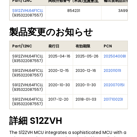
Part/12NC
関税分類番号（米国)
免責事項:
輸出規制品目番号（
S912ZVHL64F1CLL
854231
3A991A2
(
935322087557
)
製品変更のお知らせ
Part/12NC
発行日
有効期限
PCN
タ
S912ZVHL64F1CLL
2025-04-16
2025-05-26
202504008I
Fre
(
935322087557
)
S912ZVHL64F1CLL
2020-12-15
2020-12-16
202011011I
NXP
(
935322087557
)
S912ZVHL64F1CLL
2020-10-30
2020-11-30
202007015I
NXP
(
935322087557
)
S912ZVHL64F1CLL
2017-12-20
2018-01-03
201710023I
Ne
(
935322087557
)
詳細
S12ZVH
The S12ZVH MCU integrates a sophisticated MCU with a