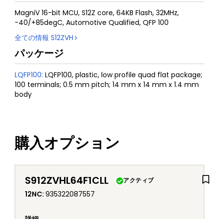
MagniV 16-bit MCU, S12Z core, 64KB Flash, 32MHz,
-40/+85degC, Automotive Qualified, QFP 100
全ての情報
S12ZVH
パッケージ
LQFP100
:
LQFP100, plastic, low profile quad flat package;
100 terminals; 0.5 mm pitch; 14 mm x 14 mm x 1.4 mm
body
購入オプション
S912ZVHL64F1CLL
アクティブ
12NC
:
935322087557