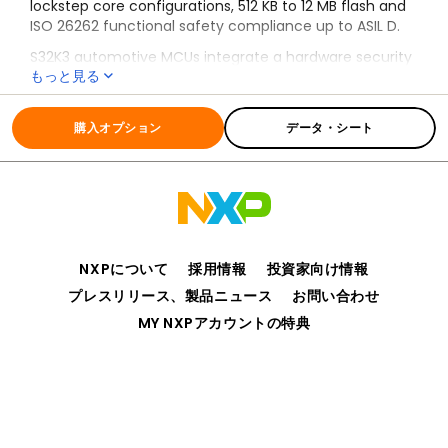
lockstep core configurations, 512 KB to 12 MB flash and
ISO 26262 functional safety compliance up to ASIL D.
S32K3 automotive MCUs integrate a hardware security
もっと見る
engine (HSE), firmware over-the-air (FOTA) support
and ISO 26262 compliant real-time drivers (RTD). The
全ての情報
S32K3
HSE supports AES-128/192/256, RSA, ECC, secure boot
購入オプション
データ・シート
and key storage for automotive microcontroller
security requirements.
S32K3 compatibility with the
NXP S32 Automotive
Platform
supports software reuse across
body and
vehicle control
,
zone control
and
electrification
applications. S32K3 microcontrollers includes MAPBGA,
LQFP and HDQFP package options, with HDQFP reducing
NXPについて
採用情報
投資家向け情報
package footprint by up to 55% versus a standard QFP
プレスリリース、製品ニュース
お問い合わせ
package.
MY NXPアカウントの特典
プライバシー
ご利用規約
販売条件
アクセシビリティ
webサイトのフィードバック