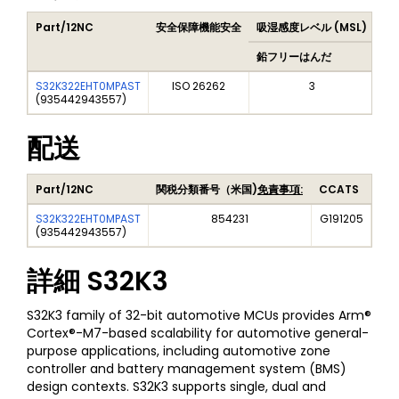
Part/12NC
安全保障機能安全
吸湿感度レベル (MSL)
Pe
鉛フリーはんだ
鉛
S32K322EHT0MPAST
ISO 26262
3
(
935442943557
)
配送
Part/12NC
関税分類番号（米国)
免責事項:
CCATS
S32K322EHT0MPAST
854231
G191205
(
935442943557
)
詳細
S32K3
S32K3 family of 32-bit automotive MCUs provides Arm®
Cortex®-M7-based scalability for automotive general-
purpose applications, including automotive zone
controller and battery management system (BMS)
design contexts. S32K3 supports single, dual and