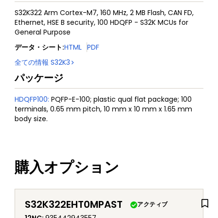
S32K322 Arm Cortex-M7, 160 MHz, 2 MB Flash, CAN FD,
Ethernet, HSE B security, 100 HDQFP - S32K MCUs for
General Purpose
データ・シート
:
HTML
PDF
全ての情報
S32K3
パッケージ
HDQFP100
:
PQFP-E-100; plastic qual flat package; 100
terminals, 0.65 mm pitch, 10 mm x 10 mm x 1.65 mm
body size.
購入オプション
S32K322EHT0MPAST
アクティブ