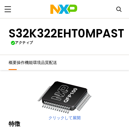
S32K322EHT0MPAST
アクティブ
概要
操作機能
環境
品質
配送
クリックして展開
特徴