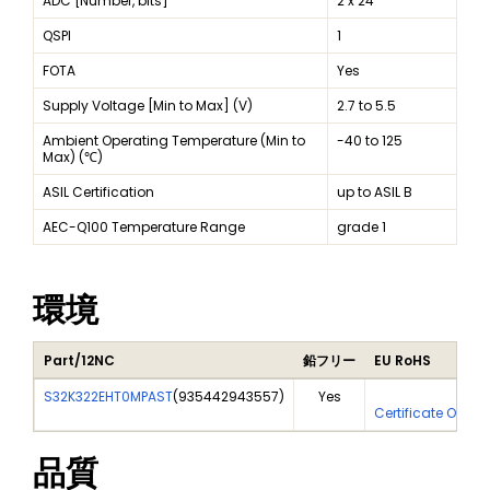
ADC [Number, bits]
2 x 24
QSPI
1
FOTA
Yes
Supply Voltage [Min to Max] (V)
2.7 to 5.5
Ambient Operating Temperature (Min to
-40 to 125
Max) (℃)
ASIL Certification
up to ASIL B
AEC-Q100 Temperature Range
grade 1
環境
Part/12NC
鉛フリー
EU RoHS
S32K322EHT0MPAST
(
935442943557
)
Yes
Yes
Certificate Of An
品質