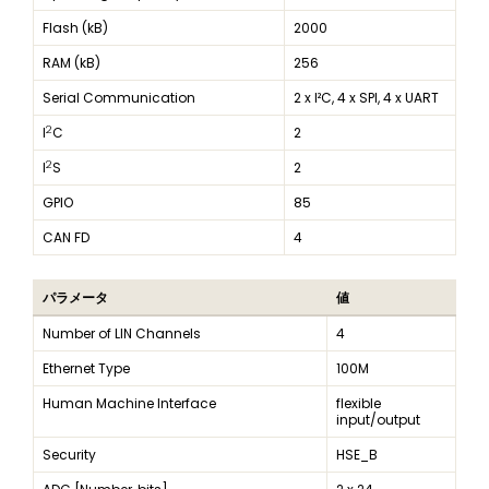
Flash (kB)
2000
RAM (kB)
256
Serial Communication
2 x I²C, 4 x SPI, 4 x UART
2
I
C
2
2
I
S
2
GPIO
85
CAN FD
4
パラメータ
値
Number of LIN Channels
4
Ethernet Type
100M
Human Machine Interface
flexible
input/output
Security
HSE_B