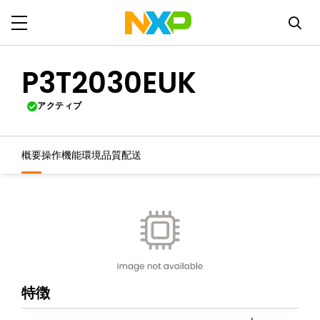
P3T2030EUK
アクティブ
概要
操作機能
環境
品質
配送
特徴