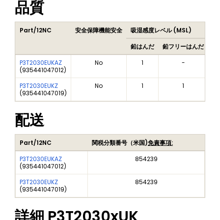
品質
Part/12NC
安全保障機能安全
吸湿感度レベル (MSL)
Pe
鉛はんだ
鉛フリーはんだ
鉛
P3T2030EUKAZ
No
1
-
(
935441047012
)
P3T2030EUKZ
No
1
1
(
935441047019
)
配送
Part/12NC
関税分類番号（米国)
免責事項:
P3T2030EUKAZ
854239
(
935441047012
)
P3T2030EUKZ
854239
(
935441047019
)
詳細
P3T2030xUK