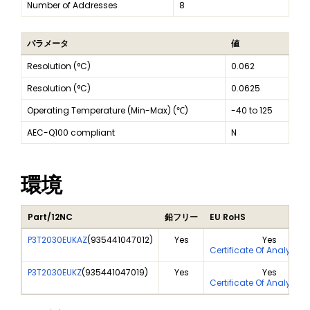
Number of Addresses
8
パラメータ
値
Resolution (°C)
0.062
Resolution (°C)
0.0625
Operating Temperature (Min-Max) (℃)
-40 to 125
AEC-Q100 compliant
N
環境
Part/12NC
鉛フリー
EU RoHS
P3T2030EUKAZ
(
935441047012
)
Yes
Yes
Certificate Of Analysis 
P3T2030EUKZ
(
935441047019
)
Yes
Yes
Certificate Of Analysis 