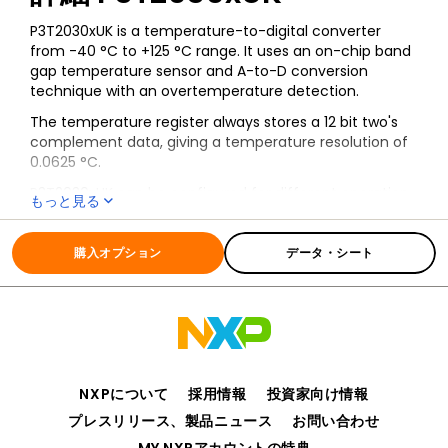
P3T2030xUK is a temperature-to-digital converter
from -40 °C to +125 °C range. It uses an on-chip band
gap temperature sensor and A-to-D conversion
technique with an overtemperature detection.
The temperature register always stores a 12 bit two's
complement data, giving a temperature resolution of
0.0625 °C.
P3T2030xUK can be configured for different operation
もっと見る
conditions: continuous conversion and one-shot. The
全ての情報
P3T2030xUK
P3T2030xUK is available in WLCSP4 package and has 8
factory-programmed device address options.
購入オプション
データ・シート
NXPについて
採用情報
投資家向け情報
プレスリリース、製品ニュース
お問い合わせ