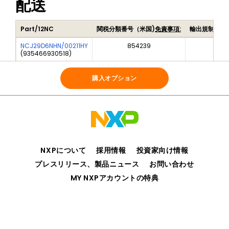
配送
Part/12NC
関税分類番号（米国)
免責事項:
輸出規制品目
NCJ29D6NHN/00211HY
854239
5A9
(
935466930518
)
NCJ29D6NHN/00211Y
854239
5A9
(
935466929518
)
購入オプション
NXPについて
採用情報
投資家向け情報
プレスリリース、製品ニュース
お問い合わせ
MY NXPアカウントの特典
プライバシー
ご利用規約
販売条件
アクセシビリティ