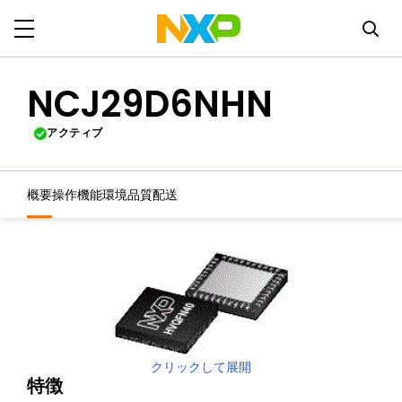
NCJ29D6NHN
アクティブ
概要
操作機能
環境
品質
配送
クリックして展開
特徴