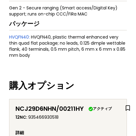
Gen 2 - Secure ranging (Smart access/Digital Key)
support; runs on-chip CCC/FiRa MAC
パッケージ
HVQFN40
:
HVQFN40, plastic thermal enhanced very
thin quad flat package; no leads, 0.125 dimple wettable
flank, 40 terminals, 0.5 mm pitch, 6 mm x 6 mm x 0.85
mm body
購入オプション
NCJ29D6NHN/00211HY
アクティブ
12NC
:
935466930518
詳細