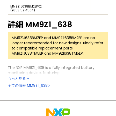
MM9Z1J638BM2EPR2
(
935315214564
)
詳細
MM9Z1_638
MM9Z1J638BM2EP and MM9Z1I638BM2EP are no
longer recommended for new designs. Kindly refer
to compatible replacement parts
MM9Z1J638TM5EP and MM9Z1I638TM5EP.
The NXP MM9Z1_638 is a fully integrated battery
monitoring device, featuring:
もっと見る
Support of precise current measurement via an
全ての情報
MM9Z1_638
external shunt resistor
Four voltage measurement via an internal calibrated
resistor divider or use of an external divider
An internal temperature sensor, allowing close
proximity battery temperature measurements, plus
four external temperature sensor inputs