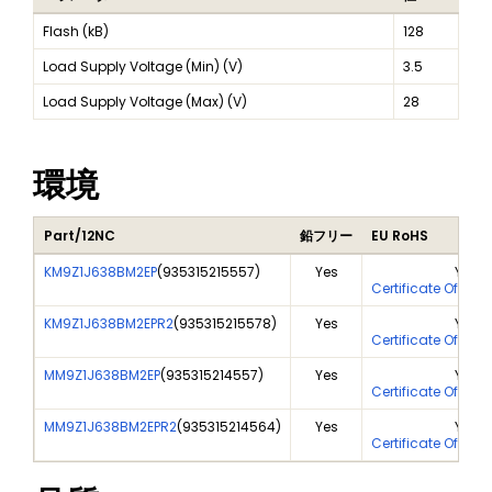
Flash (kB)
128
Load Supply Voltage (Min) (V)
3.5
Load Supply Voltage (Max) (V)
28
環境
Part/12NC
鉛フリー
EU RoHS
KM9Z1J638BM2EP
(
935315215557
)
Yes
Yes
Certificate Of Ana
KM9Z1J638BM2EPR2
(
935315215578
)
Yes
Yes
Certificate Of Ana
MM9Z1J638BM2EP
(
935315214557
)
Yes
Yes
Certificate Of Ana
MM9Z1J638BM2EPR2
(
935315214564
)
Yes
Yes
Certificate Of Ana