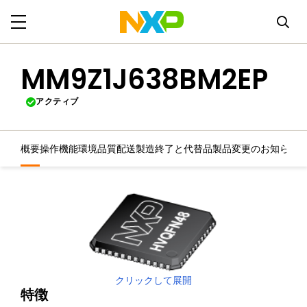
MM9Z1J638BM2EP
アクティブ
概要
操作機能
環境
品質
配送
製造終了と代替品
製品変更のお知らせ
クリックして展開
特徴