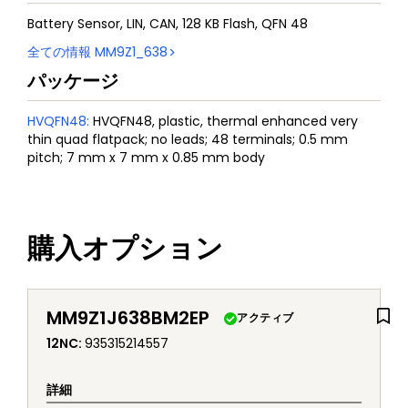
Battery Sensor, LIN, CAN, 128 KB Flash, QFN 48
全ての情報
MM9Z1_638
パッケージ
HVQFN48
:
HVQFN48, plastic, thermal enhanced very
thin quad flatpack; no leads; 48 terminals; 0.5 mm
pitch; 7 mm x 7 mm x 0.85 mm body
購入オプション
MM9Z1J638BM2EP
アクティブ
12NC
:
935315214557
詳細