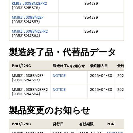
KM9Z1J638BM2EPR2
854239
(
935315215578
)
MM9Z1J638BM2EP
854239
(
935315214557
)
MM9Z1J638BM2EPR2
854239
(
935315214564
)
製造終了品・代替品データ
Part/12NC
製造終了のお知らせ
最終購入日
最終納品
MM9Z1J638BM2EP
NOTICE
2026-04-30
2027-04
(
935315214557
)
MM9Z1J638BM2EPR2
NOTICE
2026-04-30
2027-04
(
935315214564
)
製品変更のお知らせ
Part/12NC
発行日
有効期限
PCN