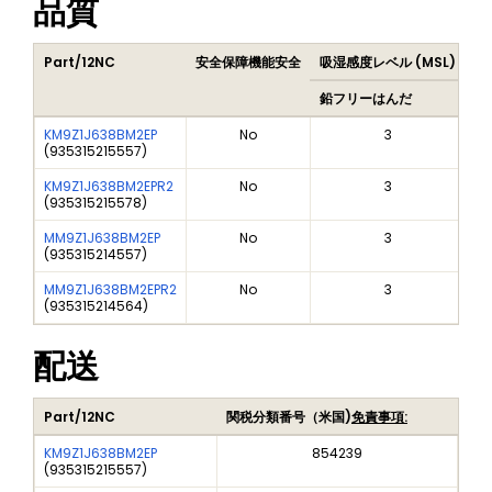
品質
Part/12NC
安全保障機能安全
吸湿感度レベル (MSL)
Pe
鉛フリーはんだ
鉛
KM9Z1J638BM2EP
No
3
(
935315215557
)
KM9Z1J638BM2EPR2
No
3
(
935315215578
)
MM9Z1J638BM2EP
No
3
(
935315214557
)
MM9Z1J638BM2EPR2
No
3
(
935315214564
)
配送
Part/12NC
関税分類番号（米国)
免責事項:
KM9Z1J638BM2EP
854239
(
935315215557
)