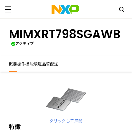
MIMXRT798SGAWB
アクティブ
概要
操作機能
環境
品質
配送
クリックして展開
特徴