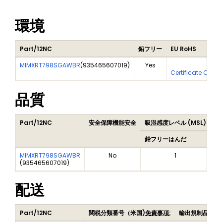
環境
Part/12NC
鉛フリー
EU RoHS
MIMXRT798SGAWBR
(
935465607019
)
Yes
Yes
Certificate Of An
品質
Part/12NC
安全保障機能安全
吸湿感度レベル (MSL)
Pe
鉛フリーはんだ
鉛
MIMXRT798SGAWBR
No
1
(
935465607019
)
配送
Part/12NC
関税分類番号（米国)
免責事項:
輸出規制品目番