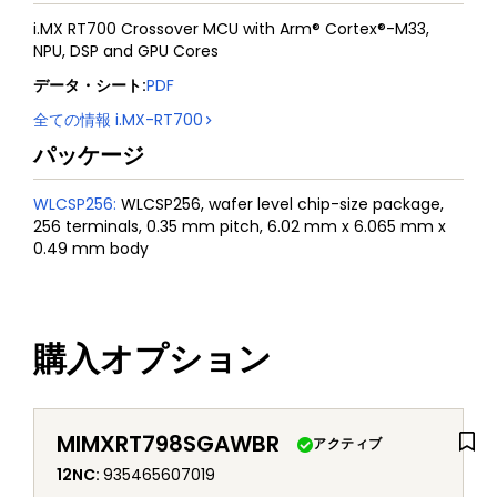
i.MX RT700 Crossover MCU with Arm® Cortex®-M33,
NPU, DSP and GPU Cores
データ・シート
:
PDF
全ての情報
i.MX-RT700
パッケージ
WLCSP256
:
WLCSP256, wafer level chip-size package,
256 terminals, 0.35 mm pitch, 6.02 mm x 6.065 mm x
0.49 mm body
購入オプション
MIMXRT798SGAWBR
アクティブ
12NC
:
935465607019