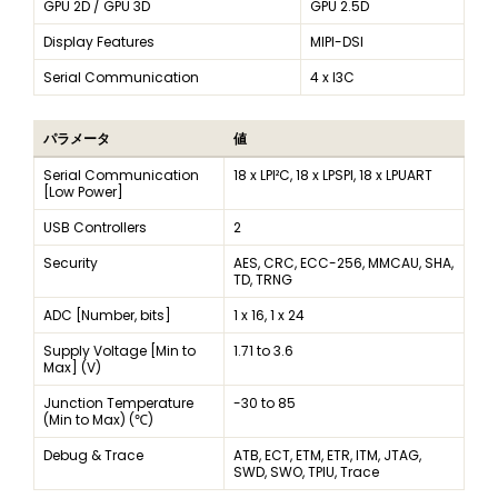
GPU 2D / GPU 3D
GPU 2.5D
Display Features
MIPI-DSI
Serial Communication
4 x I3C
パラメータ
値
Serial Communication
18 x LPI²C, 18 x LPSPI, 18 x LPUART
[Low Power]
USB Controllers
2
Security
AES, CRC, ECC-256, MMCAU, SHA,
TD, TRNG
ADC [Number, bits]
1 x 16, 1 x 24
Supply Voltage [Min to
1.71 to 3.6
Max] (V)
Junction Temperature
-30 to 85
(Min to Max) (℃)
Debug & Trace
ATB, ECT, ETM, ETR, ITM, JTAG,
SWD, SWO, TPIU, Trace