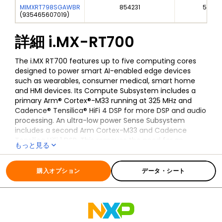
MIMXRT798SGAWBR
854231
5A99
(
935465607019
)
詳細
i.MX-RT700
The i.MX RT700 features up to five computing cores
designed to power smart AI-enabled edge devices
such as wearables, consumer medical, smart home
and HMI devices. Its Compute Subsystem includes a
primary Arm® Cortex®-M33 running at 325 MHz and
Cadence® Tensilica® HiFi 4 DSP for more DSP and audio
processing. An ultra-low power Sense Subsystem
includes a second Arm Cortex-M33 and Cadence
Tensilica HiFi 1 DSP. This removes the need for an
もっと見る
external sensor hub reducing system design
全ての情報
i.MX-RT700
complexity, footprint and BOM costs. i.MX RT700
includes NXP's
eIQ® Neutron NPU
accelerating AI
購入オプション
データ・シート
workloads by up to 172x and integrates up to 7.5 MB of
onboard SRAM.
The i.MX RT700 is supported by the
MCUXpresso
Developer Experience
, which includes an SDK, a choice