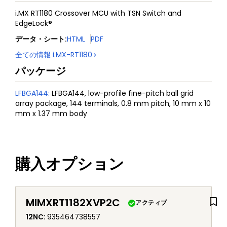
i.MX RT1180 Crossover MCU with TSN Switch and
EdgeLock®
データ・シート
:
HTML
PDF
全ての情報
i.MX-RT1180
パッケージ
LFBGA144
:
LFBGA144, low-profile fine-pitch ball grid
array package, 144 terminals, 0.8 mm pitch, 10 mm x 10
mm x 1.37 mm body
購入オプション
MIMXRT1182XVP2C
アクティブ
12NC
:
935464738557