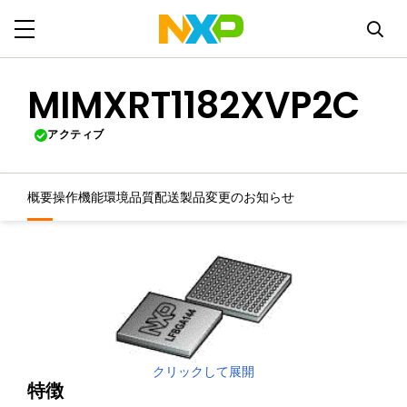
MIMXRT1182XVP2C
アクティブ
概要
操作機能
環境
品質
配送
製品変更のお知らせ
クリックして展開
特徴