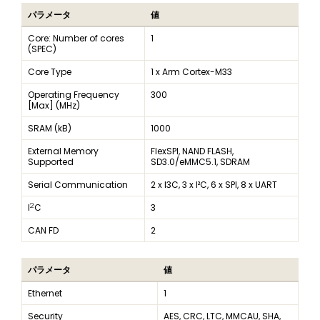
パラメータ
値
Core: Number of cores
1
(SPEC)
Core Type
1 x Arm Cortex-M33
Operating Frequency
300
[Max] (MHz)
SRAM (kB)
1000
External Memory
FlexSPI, NAND FLASH,
Supported
SD3.0/eMMC5.1, SDRAM
Serial Communication
2 x I3C, 3 x I²C, 6 x SPI, 8 x UART
2
I
C
3
CAN FD
2
パラメータ
値
Ethernet
1
Security
AES, CRC, LTC, MMCAU, SHA,