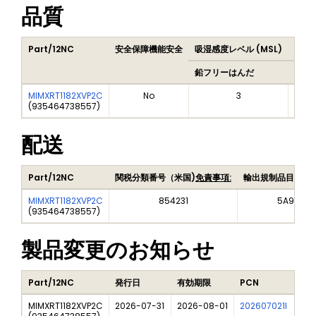
品質
Part/12NC
安全保障機能安全
吸湿感度レベル (MSL)
Peak
鉛フリーはんだ
鉛フ
MIMXRT1182XVP2C
No
3
(
935464738557
)
配送
Part/12NC
関税分類番号（米国)
免責事項:
輸出規制品目番号
MIMXRT1182XVP2C
854231
5A992C
(
935464738557
)
製品変更のお知らせ
Part/12NC
発行日
有効期限
PCN
タ
MIMXRT1182XVP2C
2026-07-31
2026-08-01
202607021I
i.