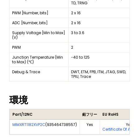
TD, TRNG
PWM [Number, bits]
2 x 16
ADC [Number, bits]
2 x 16
Supply Voltage [Min to Max]
3 to 3.6
(V)
PWM
2
Junction Temperature (Min
-40 to 125
to Max) (℃)
Debug & Trace
DWT, ETM, FPB, ITM, JTAG, SWD,
TPIU, Trace
環境
Part/12NC
鉛フリー
EU RoHS
MIMXRT1182XVP2C
(
935464738557
)
Yes
Yes
Certificate Of Anal