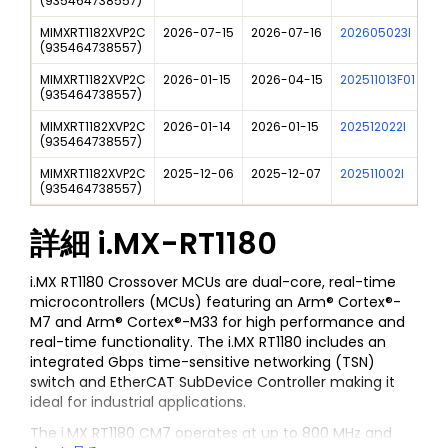
(
935464738557
)
MIMXRT1182XVP2C
2026-07-15
2026-07-16
202605023I
i.
(
935464738557
)
MIMXRT1182XVP2C
2026-01-15
2026-04-15
202511013F01
i.
(
935464738557
)
MIMXRT1182XVP2C
2026-01-14
2026-01-15
202512022I
i.
(
935464738557
)
MIMXRT1182XVP2C
2025-12-06
2025-12-07
202511002I
i.
(
935464738557
)
詳細
i.MX-RT1180
i.MX RT1180 Crossover MCUs are dual-core, real-time
microcontrollers (MCUs) featuring an Arm® Cortex®-
M7 and Arm® Cortex®-M33 for high performance and
real-time functionality. The i.MX RT1180 includes an
integrated Gbps time-sensitive networking (TSN)
switch and EtherCAT SubDevice Controller making it
ideal for industrial applications.
The i.MX RT1180 CM7 operates at up to 800 MHz and