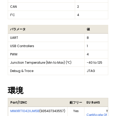
CAN
2
2
I
C
4
パラメータ
値
UART
8
USB Controllers
1
PWM
4
Junction Temperature (Min to Max) (℃)
-40 to 125
Debug & Trace
JTAG
環境
Part/12NC
鉛フリー
EU RoHS
MIMXRT1042XJM5B
(
935437343557
)
Yes
Yes
Certificate Of Anal