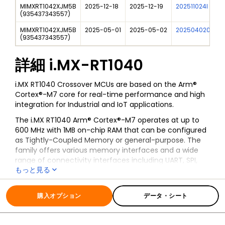
MIMXRT1042XJM5B
2025-12-18
2025-12-19
202511024I
i
(
935437343557
)
MIMXRT1042XJM5B
2025-05-01
2025-05-02
202504020I
i
(
935437343557
)
詳細
i.MX-RT1040
i.MX RT1040 Crossover MCUs are based on the Arm®
Cortex®-M7 core for real-time performance and high
integration for Industrial and IoT applications.
The i.MX RT1040 Arm® Cortex®-M7 operates at up to
600 MHz with 1MB on-chip RAM that can be configured
as Tightly-Coupled Memory or general-purpose. The
family offers various memory interfaces and a wide
range of connectivity interfaces including UART, SPI,
もっと見る
I²C, USB and CAN. The new i.MX RT1046 provides
additional flexibility with 169 BGA compact package
全ての情報
i.MX-RT1040
and an extended temperature range up to 125°C and
購入オプション
データ・シート
the new i.MX RT1043 extends SRAM memory size up to 1
MB with LCD support.