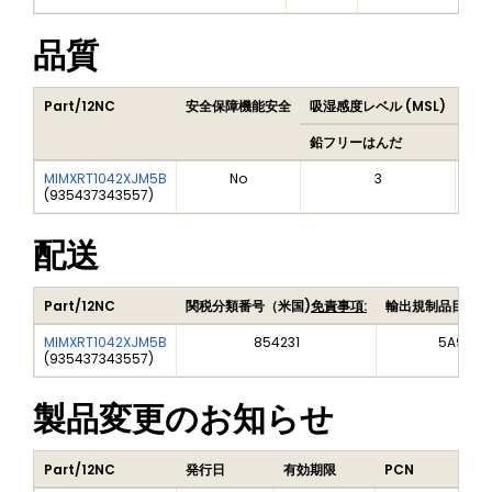
品質
Part/12NC
安全保障機能安全
吸湿感度レベル (MSL)
Pea
鉛フリーはんだ
鉛フ
MIMXRT1042XJM5B
No
3
(
935437343557
)
配送
Part/12NC
関税分類番号（米国)
免責事項:
輸出規制品目番号
MIMXRT1042XJM5B
854231
5A992C
(
935437343557
)
製品変更のお知らせ
Part/12NC
発行日
有効期限
PCN