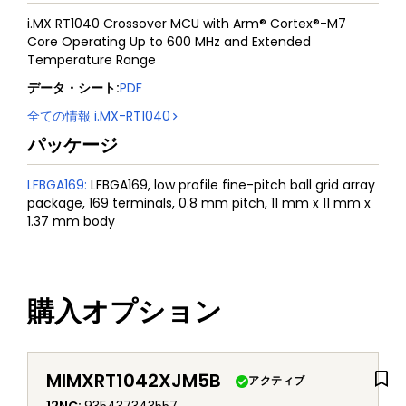
i.MX RT1040 Crossover MCU with Arm® Cortex®-M7
Core Operating Up to 600 MHz and Extended
Temperature Range
データ・シート
:
PDF
全ての情報
i.MX-RT1040
パッケージ
LFBGA169
:
LFBGA169, low profile fine-pitch ball grid array
package, 169 terminals, 0.8 mm pitch, 11 mm x 11 mm x
1.37 mm body
購入オプション
MIMXRT1042XJM5B
アクティブ