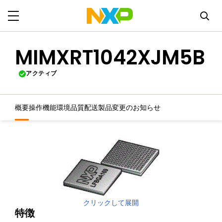
MIMXRT1042XJM5B
アクティブ
概要
操作機能
環境
品質
配送
製品変更のお知らせ
クリックして展開
特徴