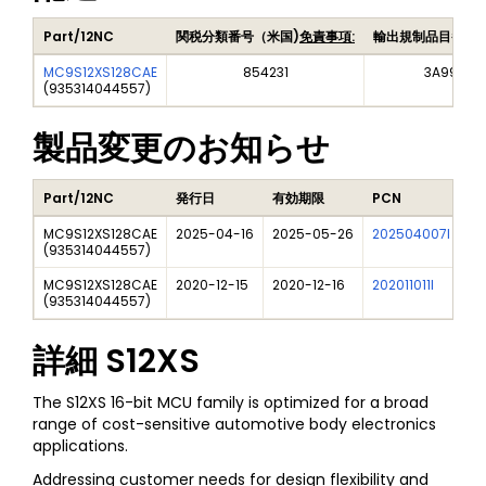
Part/12NC
関税分類番号（米国)
免責事項:
輸出規制品目番号
MC9S12XS128CAE
854231
3A991A2
(
935314044557
)
製品変更のお知らせ
Part/12NC
発行日
有効期限
PCN
タ
MC9S12XS128CAE
2025-04-16
2025-05-26
202504007I
Fr
(
935314044557
)
MC9S12XS128CAE
2020-12-15
2020-12-16
202011011I
NX
(
935314044557
)
詳細
S12XS
The S12XS 16-bit MCU family is optimized for a broad
range of cost-sensitive automotive body electronics
applications.
Addressing customer needs for design flexibility and