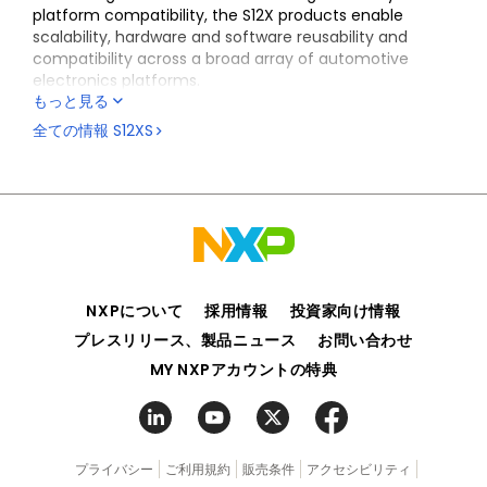
platform compatibility, the S12X products enable
scalability, hardware and software reusability and
compatibility across a broad array of automotive
electronics platforms.
もっと見る
The S12XS automotive MCU family allows you to quickly
全ての情報
S12XS
react to market opportunities while reducing the cost
of migration if application requirements change during
your development cycle.
Compact packaging makes these devices suitable for
space-constrained applications, such as small
actuators, sensor modules and column-integrated
modules.
NXPについて
採用情報
投資家向け情報
プレスリリース、製品ニュース
お問い合わせ
MY NXPアカウントの特典
プライバシー
ご利用規約
販売条件
アクセシビリティ