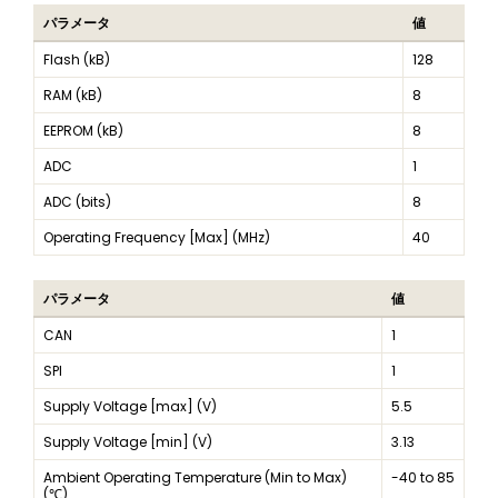
パラメータ
値
Flash (kB)
128
RAM (kB)
8
EEPROM (kB)
8
ADC
1
ADC (bits)
8
Operating Frequency [Max] (MHz)
40
パラメータ
値
CAN
1
SPI
1
Supply Voltage [max] (V)
5.5
Supply Voltage [min] (V)
3.13
Ambient Operating Temperature (Min to Max)
-40 to 85
(℃)