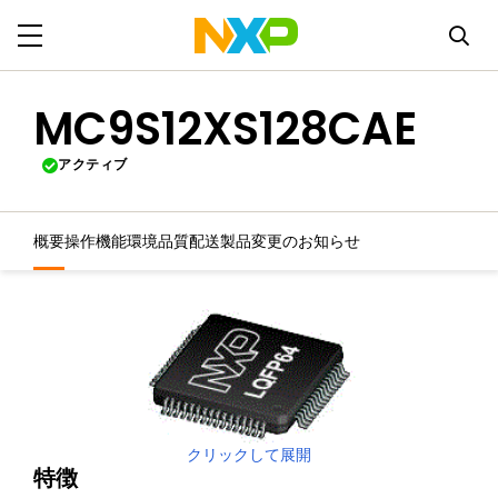
MC9S12XS128CAE
アクティブ
概要
操作機能
環境
品質
配送
製品変更のお知らせ
クリックして展開
特徴