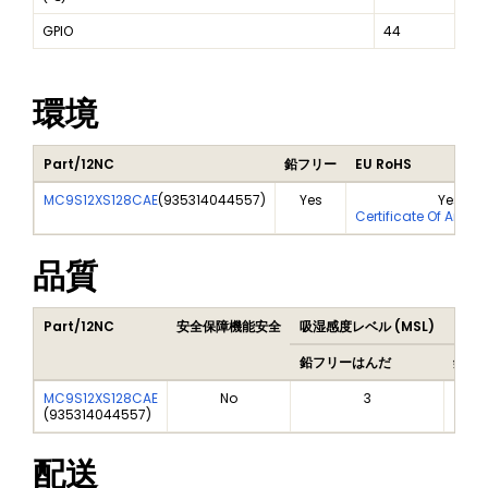
GPIO
44
環境
Part/12NC
鉛フリー
EU RoHS
MC9S12XS128CAE
(
935314044557
)
Yes
Yes
Certificate Of Analy
品質
Part/12NC
安全保障機能安全
吸湿感度レベル (MSL)
Peak
鉛フリーはんだ
鉛フ
MC9S12XS128CAE
No
3
(
935314044557
)
配送